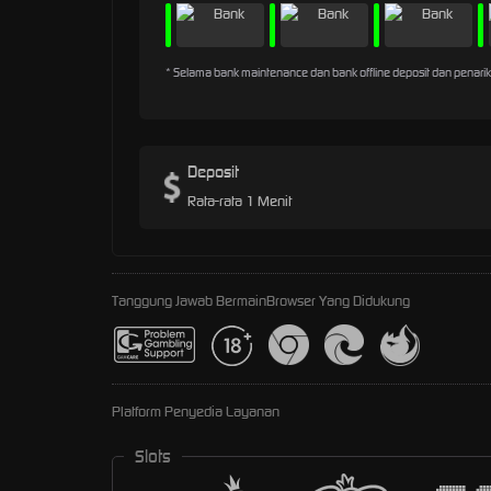
* Selama bank maintenance dan bank offline deposit dan penarik
Deposit
Rata-rata 1 Menit
Tanggung Jawab Bermain
Browser Yang Didukung
Platform Penyedia Layanan
Slots