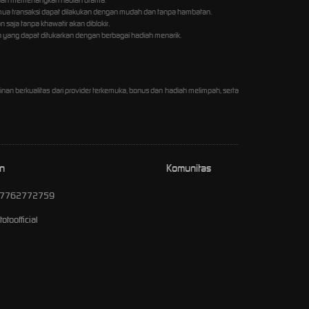
emua transaksi dapat dilakukan dengan mudah dan tanpa hambatan.
n saja tanpa khawatir akan diblokir.
 yang dapat ditukarkan dengan berbagai hadiah menarik.
an berkualitas dari provider terkemuka, bonus dan hadiah melimpah, serta
n
Komunitas
7762772759
otoofficial