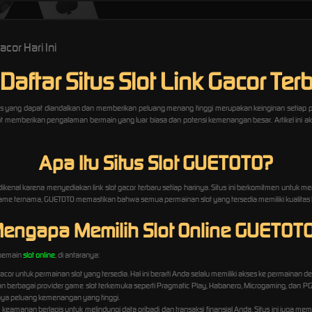
cor Hari Ini
aftar Situs Slot Link Gacor Terba
itus yang dapat diandalkan dan memberikan peluang menang tinggi merupakan keinginan setiap 
at memberikan pengalaman bermain yang luar biasa dan potensi kemenangan besar. Artikel ini
Apa Itu Situs Slot GUETOTO?
n dikenal karena menyediakan link slot gacor terbaru setiap harinya. Situs ini berkomitmen u
 ternama, GUETOTO memastikan bahwa semua permainan slot yang tersedia memiliki kualitas ting
engapa Memilih Slot Online GUETOT
 pemain
slot online
, di antaranya:
 gacor untuk permainan slot yang tersedia. Hal ini berarti Anda selalu memiliki akses ke permain
berbagai provider game slot terkemuka seperti Pragmatic Play, Habanero, Microgaming, dan PG 
tunya peluang kemenangan yang tinggi.
nan berlapis untuk melindungi data pribadi dan transaksi finansial Anda. Situs ini juga memil