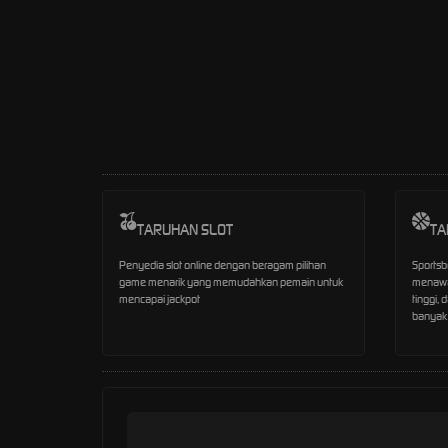
TARUHAN SLOT
TA
Penyedia slot online dengan beragam pilihan
Sportsb
game menarik yang memudahkan pemain untuk
menawar
mencapai jackpot
tinggi,
banyak 