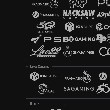
Live Casino
Race