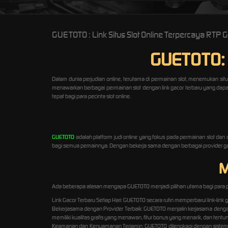
GUETOTO : Link Situs Slot Online Terpercaya RTP Ga
GUETOTO: D
Dalam dunia perjudian online, terutama di permainan slot, menemukan s
menawarkan berbagai permainan slot dengan link gacor terbaru yang dap
tepat bagi para pecinta slot online.
GUETOTO
adalah platform judi online yang fokus pada permainan slot da
bagi semua pemainnya. Dengan bekerja sama dengan berbagai provider game
M
Ada beberapa alasan mengapa GUETOTO menjadi pilihan utama bagi para
Link Gacor Terbaru Setiap Hari: GUETOTO secara rutin memperbarui link-link
Bekerjasama dengan Provider Terbaik: GUETOTO menjalin kerjasama dengan 
memiliki kualitas grafis yang menawan, fitur bonus yang menarik, dan ten
Keamanan dan Kenyamanan Terjamin: GUETOTO dilengkapi dengan sistem keama