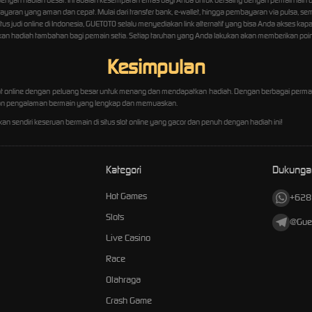
an yang aman dan cepat. Mulai dari transfer bank, e-wallet, hingga pembayaran via pulsa, s
situs judi online di Indonesia, GUETOTO selalu menyediakan link alternatif yang bisa Anda akses kapa
kan hadiah tambahan bagi pemain setia. Setiap taruhan yang Anda lakukan akan memberikan poin
Kesimpulan
lot online dengan peluang besar untuk menang dan mendapatkan hadiah. Dengan berbagai permain
an pengalaman bermain yang lengkap dan memuaskan.
endiri keseruan bermain di situs slot online yang gacor dan penuh dengan hadiah ini!
Kategori
Dukunga
Hot Games
+628
Slots
@Guet
Live Casino
Race
Olahraga
Crash Game