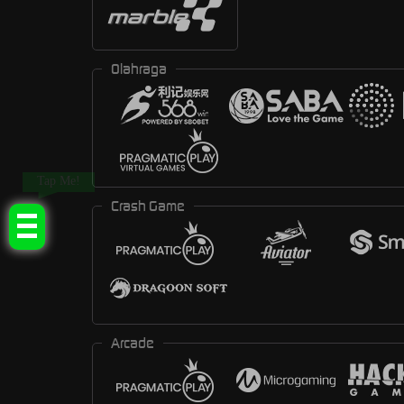
Olahraga
Tap Me!
Crash Game
Arcade