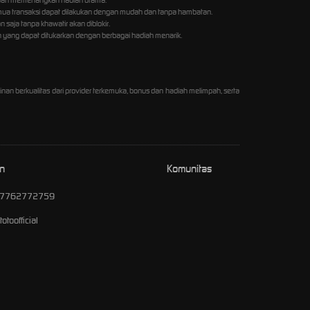
emua transaksi dapat dilakukan dengan mudah dan tanpa hambatan.
n saja tanpa khawatir akan diblokir.
 yang dapat ditukarkan dengan berbagai hadiah menarik.
an berkualitas dari provider terkemuka, bonus dan hadiah melimpah, serta
n
Komunitas
7762772759
otoofficial