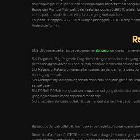
baik pemula maupun yang sudah berpengalaman, dapat bermain dengan 
Bonus dan Promosi Melimpah: Salah satu keunggulan GUETOTO adalah be
mendapatkan nilai lebih dari setiap taruhan yang Anda lakukan.
Layanan Pelanggan 24/7: Tim dukungan pelanggan GUETOTO siap membantu 
Anda di platform ini.
R
GUETOTO menawarkan berbagai permainan
slot gacor
yang siap memanjaka
Slot Pragmatic Play: Pragmatic Play dikenal dengan permainan slot yang m
permainan menawarkan fitur bonus yang menguntungkan dan peluang bes
Slot Habanero: Habanero menawarkan permainan dengan tema yang bervar
bonus yang menarik.
Slot Microgaming: Microgaming adalah salah satu penyedia game slot tert
sangat besar.
Slot PG Soft: PG Soft menghadirkan permainan slot yang dioptimalkan untuk
yang ingin bermain kapan saja dan di mana saja.
Slot Live: Selain slot biasa, GUETOTO juga menyediakan slot live yang me
Bergabung dengan GUETOTO memberikan berbagai keuntungan yang tidak bo
Bonus dan Cashback: GUETOTO menawarkan berbagai jenis bonus yang bis
Turnamen dan Event Khusus: GUETOTO sering mengadakan turnamen slot d