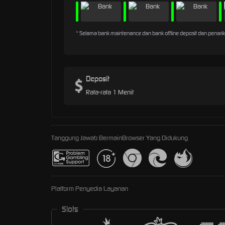
* Selama bank maintenance dan bank offline deposit dan penarik
Deposit
Rata-rata 1 Menit
Tanggung Jawab Bermain
Browser Yang Didukung
Platform Penyedia Layanan
Slots