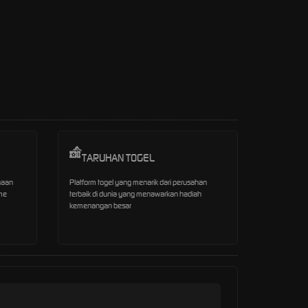
TARUHAN TOGEL
haan
Platform togel yang menarik dari perusahan
ame
terbaik di dunia yang menawarkan hadiah
kemenangan besar