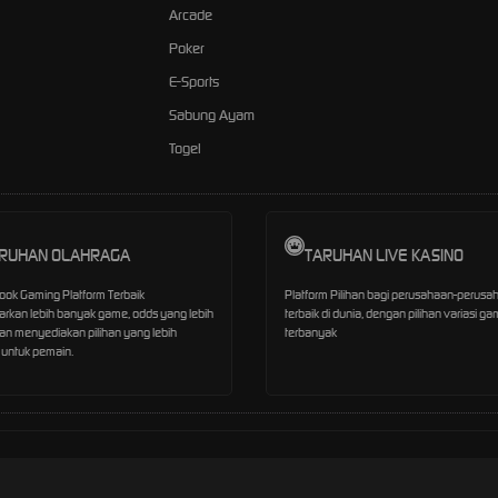
Arcade
Poker
E-Sports
Sabung Ayam
Togel
RUHAN OLAHRAGA
TARUHAN LIVE KASINO
ook Gaming Platform Terbaik
Platform Pilihan bagi perusahaan-perusa
kan lebih banyak game, odds yang lebih
terbaik di dunia, dengan pilihan variasi g
 dan menyediakan pilihan yang lebih
terbanyak
untuk pemain.