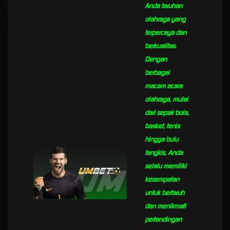
Anda taruhan
olahraga yang
terpercaya dan
berkualitas.
Dengan
berbagai
macam acara
olahraga, mulai
dari sepak bola,
basket, tenis
hingga bulu
tangkis, Anda
selalu memiliki
kesempatan
untuk bertaruh
dan menikmati
pertandingan