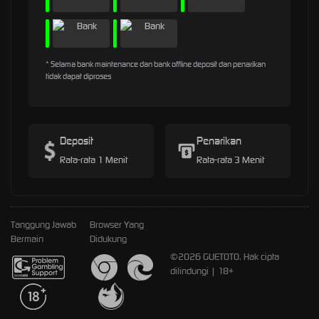
* Selama bank maintenance dan bank offline deposit dan penarikan
tidak dapat diproses
Deposit
Penarikan
Rata-rata 1 Menit
Rata-rata 3 Menit
Tanggung Jawab
Browser Yang
Bermain
Didukung
©2026 GUETOTO. Hak cipta
dilindungi | 18+