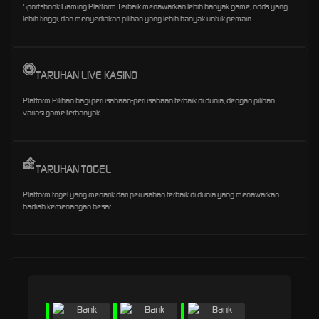
Sportsbook Gaming Platform Terbaik menawarkan lebih banyak game, odds yang
lebih tinggi, dan menyediakan pilihan yang lebih banyak untuk pemain.
TARUHAN LIVE KASINO
Platform Pilihan bagi perusahaan-perusahaan terbaik di dunia, dengan pilihan
variasi game terbanyak
TARUHAN TOGEL
Platform togel yang menarik dari perusahan terbaik di dunia yang menawarkan
hadiah kemenangan besar