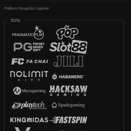
Platform Penyedia Layanan
Slots