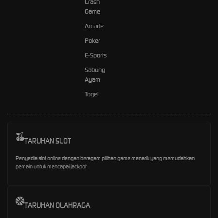
Crash
Game
Arcade
Poker
E-Sports
Sabung
Ayam
Togel
TARUHAN SLOT
Penyedia slot online dengan beragam pilihan game menarik yang memudahkan
pemain untuk mencapai jackpot
TARUHAN OLAHRAGA