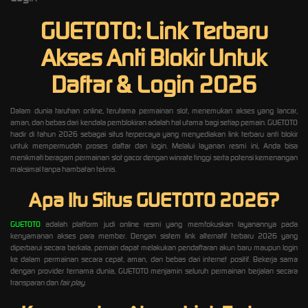
GUETOTO: Link Terbaru
Akses Anti Blokir Untuk
Daftar & Login 2026
Dalam dunia taruhan online, terutama permainan slot, menemukan akses yang lancar,
aman, dan bebas dari kendala pemblokiran adalah hal utama bagi setiap pemain. GUETOTO
hadir di tahun 2026 sebagai situs terpercaya yang menyediakan link terbaru anti blokir
untuk mempermudah proses daftar dan login. Melalui layanan resmi ini, Anda bisa
menikmati beragam permainan slot gacor dengan winrate tinggi serta potensi kemenangan
maksimal tanpa hambatan teknis.
Apa Itu Situs GUETOTO 2026?
GUETOTO
adalah platform judi online resmi yang memfokuskan layanannya pada
kenyamanan akses para member. Dengan sistem link alternatif terbaru 2026 yang
diperbarui secara berkala, pemain dapat melakukan pendaftaran akun baru maupun login
ke dalam permainan secara cepat, aman, dan bebas dari internet positif. Bekerja sama
dengan provider ternama dunia, GUETOTO menjamin seluruh permainan berjalan secara
transparan dan
fair play
.