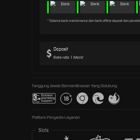
* Selama bank maintenance dan bank offline deposit dan penarik
Deposit
Rata-rata 1 Menit
Tanggung Jawab Bermain
Browser Yang Didukung
Platform Penyedia Layanan
Slots