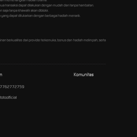
emua transaksi dapat dilakukan dengan mudah dan tanpa hambatan.
n saja tanpa khawatir akan diblokir.
 yang dapat ditukarkan dengan berbagai hadiah menarik.
an berkualitas dari provider terkemuka, bonus dan hadiah melimpah, serta
n
Komunitas
7762772759
otoofficial