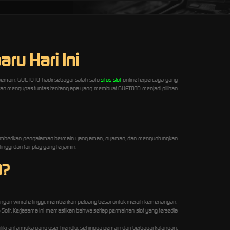
ru Hari Ini
pemain. GUETOTO hadir sebagai salah satu
situs slot
online terpercaya yang
 akan mengupas tuntas tentang apa yang membuat GUETOTO menjadi pilihan
ntuk memberikan pengalaman bermain yang aman, nyaman, dan menguntungkan
gi dan fair play yang terjamin.
O?
an dengan winrate tinggi, memberikan peluang besar untuk meraih kemenangan.
Soft. Kerjasama ini memastikan bahwa setiap permainan slot yang tersedia
iki antarmuka yang user-friendly, sehingga pemain dari berbagai kalangan,