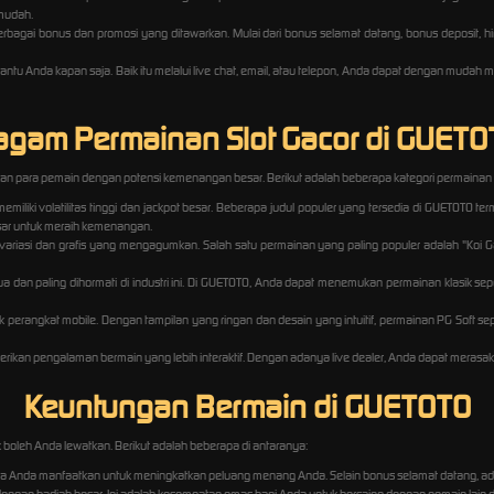
mudah.
rbagai bonus dan promosi yang ditawarkan. Mulai dari bonus selamat datang, bonus deposit
Anda kapan saja. Baik itu melalui live chat, email, atau telepon, Anda dapat dengan mudah
agam Permainan Slot Gacor di GUETO
n para pemain dengan potensi kemenangan besar. Berikut adalah beberapa kategori permainan 
emiliki volatilitas tinggi dan jackpot besar. Beberapa judul populer yang tersedia di GUETOTO 
ar untuk meraih kemenangan.
iasi dan grafis yang mengagumkan. Salah satu permainan yang paling populer adalah "Koi Ga
ua dan paling dihormati di industri ini. Di GUETOTO, Anda dapat menemukan permainan klasik se
 perangkat mobile. Dengan tampilan yang ringan dan desain yang intuitif, permainan PG Soft sepe
mberikan pengalaman bermain yang lebih interaktif. Dengan adanya live dealer, Anda dapat mera
Keuntungan Bermain di GUETOTO
leh Anda lewatkan. Berikut adalah beberapa di antaranya:
a Anda manfaatkan untuk meningkatkan peluang menang Anda. Selain bonus selamat datang, ad
engan hadiah besar. Ini adalah kesempatan emas bagi Anda untuk bersaing dengan pemain lai