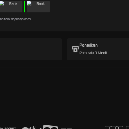
an tidak dapat diproses
Penarikan
Rata-rata 3 Menit