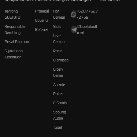
Tentang
Promosi
Hot
+62877627
GUETOTO
Games
72759
Loyalty
Responsible
Slots
@Guetotooff
Referral
Gambling
icial
Live
Pusat Bantuan
Casino
Syarat dan
Race
Ketentuan
Olahraga
Crash
Game
Arcade
Poker
E-Sports
Sabung
Ayam
Togel