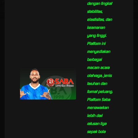
dengan tingkat
stabilitas,
elastisitas, dan
keamanan
yang tinggi.
Platform ini
menyediakan
berbagai
macam acara
olahraga, jenis
taruhan dan
format peluang.
Platform Saba
menawarkan
lebih dari
ratusan liga
sepak bola