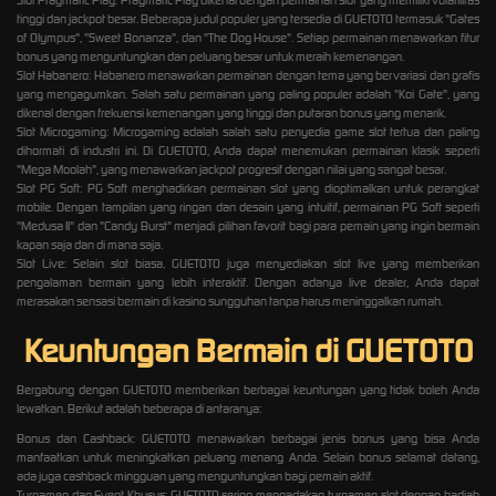
tinggi dan jackpot besar. Beberapa judul populer yang tersedia di GUETOTO termasuk "Gates
of Olympus", "Sweet Bonanza", dan "The Dog House". Setiap permainan menawarkan fitur
bonus yang menguntungkan dan peluang besar untuk meraih kemenangan.
Slot Habanero: Habanero menawarkan permainan dengan tema yang bervariasi dan grafis
yang mengagumkan. Salah satu permainan yang paling populer adalah "Koi Gate", yang
dikenal dengan frekuensi kemenangan yang tinggi dan putaran bonus yang menarik.
Slot Microgaming: Microgaming adalah salah satu penyedia game slot tertua dan paling
dihormati di industri ini. Di GUETOTO, Anda dapat menemukan permainan klasik seperti
"Mega Moolah", yang menawarkan jackpot progresif dengan nilai yang sangat besar.
Slot PG Soft: PG Soft menghadirkan permainan slot yang dioptimalkan untuk perangkat
mobile. Dengan tampilan yang ringan dan desain yang intuitif, permainan PG Soft seperti
"Medusa II" dan "Candy Burst" menjadi pilihan favorit bagi para pemain yang ingin bermain
kapan saja dan di mana saja.
Slot Live: Selain slot biasa, GUETOTO juga menyediakan slot live yang memberikan
pengalaman bermain yang lebih interaktif. Dengan adanya live dealer, Anda dapat
merasakan sensasi bermain di kasino sungguhan tanpa harus meninggalkan rumah.
Keuntungan Bermain di GUETOTO
Bergabung dengan GUETOTO memberikan berbagai keuntungan yang tidak boleh Anda
lewatkan. Berikut adalah beberapa di antaranya:
Bonus dan Cashback: GUETOTO menawarkan berbagai jenis bonus yang bisa Anda
manfaatkan untuk meningkatkan peluang menang Anda. Selain bonus selamat datang,
ada juga cashback mingguan yang menguntungkan bagi pemain aktif.
Turnamen dan Event Khusus: GUETOTO sering mengadakan turnamen slot dengan hadiah