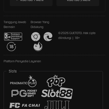
Tanggung Jawab
Browser Yang
Bermain
Didukung
©2026 GUETOTO. Hak cipta
dilindungi | 18+
Platform Penyedia Layanan
Slots