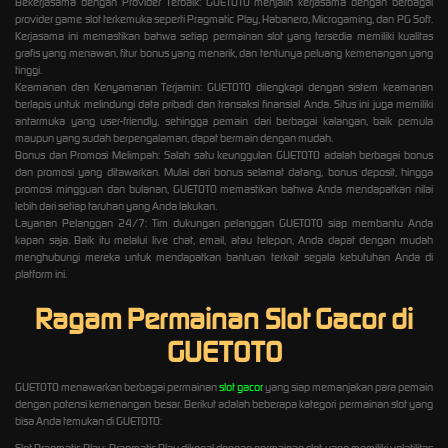
Bekerjasama dengan Provider Terbaik: GUETOTO menjalin kerjasama dengan berbagai
provider game slot terkemuka seperti Pragmatic Play, Habanero, Microgaming, dan PG Soft.
Kerjasama ini memastikan bahwa setiap permainan slot yang tersedia memiliki kualitas
grafis yang menawan, fitur bonus yang menarik, dan tentunya peluang kemenangan yang
tinggi.
Keamanan dan Kenyamanan Terjamin: GUETOTO dilengkapi dengan sistem keamanan
berlapis untuk melindungi data pribadi dan transaksi finansial Anda. Situs ini juga memiliki
antarmuka yang user-friendly, sehingga pemain dari berbagai kalangan, baik pemula
maupun yang sudah berpengalaman, dapat bermain dengan mudah.
Bonus dan Promosi Melimpah: Salah satu keunggulan GUETOTO adalah berbagai bonus
dan promosi yang ditawarkan. Mulai dari bonus selamat datang, bonus deposit, hingga
promosi mingguan dan bulanan, GUETOTO memastikan bahwa Anda mendapatkan nilai
lebih dari setiap taruhan yang Anda lakukan.
Layanan Pelanggan 24/7: Tim dukungan pelanggan GUETOTO siap membantu Anda
kapan saja. Baik itu melalui live chat, email, atau telepon, Anda dapat dengan mudah
menghubungi mereka untuk mendapatkan bantuan terkait segala kebutuhan Anda di
platform ini.
Ragam Permainan Slot Gacor di
GUETOTO
GUETOTO menawarkan berbagai permainan
slot gacor
yang siap memanjakan para pemain
dengan potensi kemenangan besar. Berikut adalah beberapa kategori permainan slot yang
bisa Anda temukan di GUETOTO:
Slot Pragmatic Play: Pragmatic Play dikenal dengan permainan slot yang memiliki volatilitas