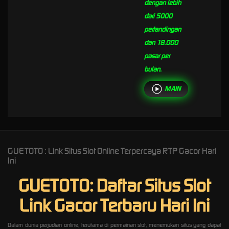
dengan lebih
dari 5000
pertandingan
dan 18.000
pasar per
bulan.
MAIN
GUETOTO : Link Situs Slot Online Terpercaya RTP Gacor Hari
Ini
GUETOTO: Daftar Situs Slot
Link Gacor Terbaru Hari Ini
Dalam dunia perjudian online, terutama di permainan slot, menemukan situs yang dapat