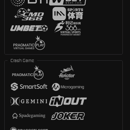
Crash Game