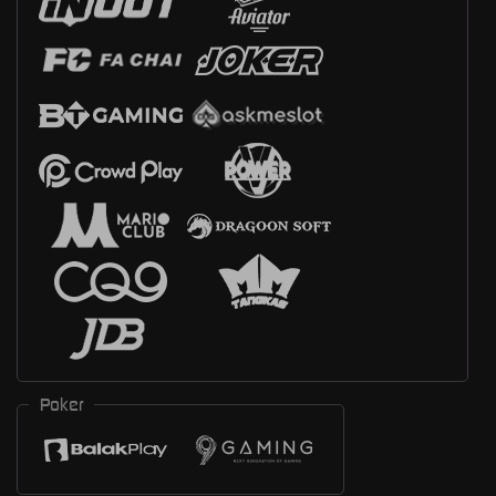
Poker