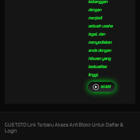
kebanggan
dengan
menjadi
sebuah usaha
legal, dan
menyediakan
anda dengan
hiburan yang
berkualitas
tinggi.
MAIN
GUETOTO Link Terbaru Akses Anti Blokir Untuk Daftar &
Login