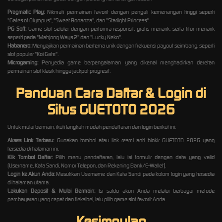
Pragmatic Play:
Nikmati permainan favorit dengan pengali kemenangan tinggi seperti
"Gates of Olympus", "Sweet Bonanza", dan "Starlight Princess".
PG Soft:
Game slot seluler dengan performa responsif, grafis menarik, serta fitur menarik
seperti pada "Mahjong Ways 2" dan "Lucky Neko".
Habanero:
Menyajikan permainan bertema unik dengan frekuensi payout seimbang, seperti
slot populer "Koi Gate".
Microgaming:
Penyedia game berpengalaman yang dikenal menghadirkan deretan
permainan slot klasik hingga jackpot progresif.
Panduan Cara Daftar & Login di
Situs GUETOTO 2026
Untuk mulai bermain, ikuti langkah mudah pendaftaran dan login berikut ini:
Akses Link Terbaru:
Gunakan tombol atau link resmi anti blokir GUETOTO 2026 yang
tersedia di halaman ini.
Klik Tombol Daftar:
Pilih menu pendaftaran, lalu isi formulir dengan data yang valid
(Username, Kata Sandi, Nomor Telepon, dan Rekening Bank/E-Wallet).
Login ke Akun Anda:
Masukkan Username dan Kata Sandi pada kolom login yang tersedia
di halaman utama.
Lakukan Deposit & Mulai Bermain:
Isi saldo akun Anda melalui berbagai metode
pembayaran yang cepat dan fleksibel, lalu pilih game slot favorit Anda.
Kesimpulan