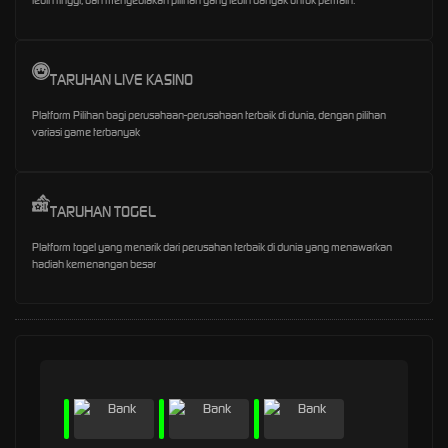
TARUHAN LIVE KASINO
Platform Pilihan bagi perusahaan-perusahaan terbaik di dunia, dengan pilihan
variasi game terbanyak
TARUHAN TOGEL
Platform togel yang menarik dari perusahan terbaik di dunia yang menawarkan
hadiah kemenangan besar