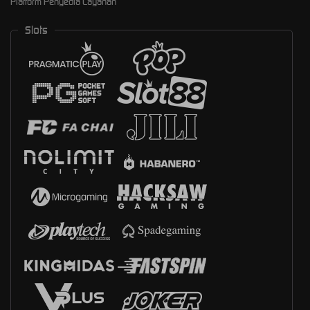
Platform Penyedia Layanan
Slots