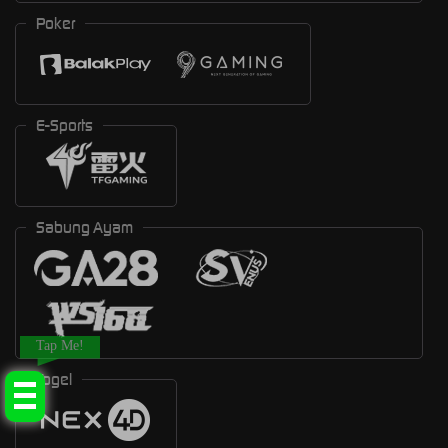
Poker
E-Sports
Sabung Ayam
Tap Me!
Togel