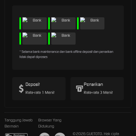
* Selama bank maintenance dan bank offline deposit dan penarikan
tidak dapat diproses
Deposit
Penarikan
Rata-rata 1 Menit
Rata-rata 3 Menit
Tanggung Jawab
Browser Yang
Bermain
Didukung
©2026 GUETOTO. Hak cipta