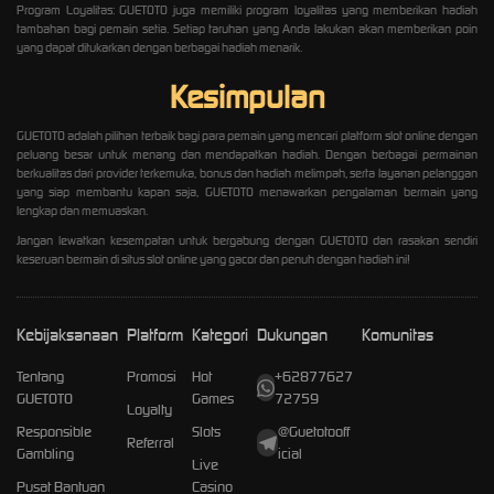
Program Loyalitas: GUETOTO juga memiliki program loyalitas yang memberikan hadiah
tambahan bagi pemain setia. Setiap taruhan yang Anda lakukan akan memberikan poin
yang dapat ditukarkan dengan berbagai hadiah menarik.
Kesimpulan
GUETOTO adalah pilihan terbaik bagi para pemain yang mencari platform slot online dengan
peluang besar untuk menang dan mendapatkan hadiah. Dengan berbagai permainan
berkualitas dari provider terkemuka, bonus dan hadiah melimpah, serta layanan pelanggan
yang siap membantu kapan saja, GUETOTO menawarkan pengalaman bermain yang
lengkap dan memuaskan.
Jangan lewatkan kesempatan untuk bergabung dengan GUETOTO dan rasakan sendiri
keseruan bermain di situs slot online yang gacor dan penuh dengan hadiah ini!
Kebijaksanaan
Platform
Kategori
Dukungan
Komunitas
Tentang
Promosi
Hot
+62877627
GUETOTO
Games
72759
Loyalty
Responsible
Slots
@Guetotooff
Referral
Gambling
icial
Live
Pusat Bantuan
Casino