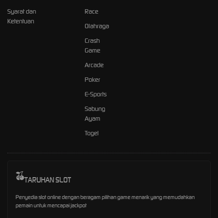
Syarat dan
Race
Ketentuan
Olahraga
Crash
Game
Arcade
Poker
E-Sports
Sabung
Ayam
Togel
TARUHAN SLOT
Penyedia slot online dengan beragam pilihan game menarik yang memudahkan
pemain untuk mencapai jackpot