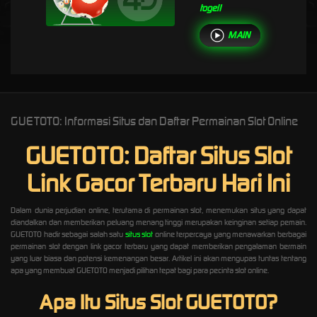
togel!
MAIN
GUETOTO: Informasi Situs dan Daftar Permainan Slot Online
GUETOTO: Daftar Situs Slot
Link Gacor Terbaru Hari Ini
Dalam dunia perjudian online, terutama di permainan slot, menemukan situs yang dapat
diandalkan dan memberikan peluang menang tinggi merupakan keinginan setiap pemain.
GUETOTO hadir sebagai salah satu
situs slot
online terpercaya yang menawarkan berbagai
permainan slot dengan link gacor terbaru yang dapat memberikan pengalaman bermain
yang luar biasa dan potensi kemenangan besar. Artikel ini akan mengupas tuntas tentang
apa yang membuat GUETOTO menjadi pilihan tepat bagi para pecinta slot online.
Apa Itu Situs Slot GUETOTO?