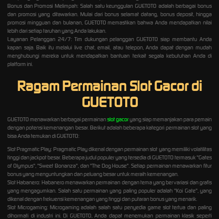
Bonus dan Promosi Melimpah: Salah satu keunggulan GUETOTO adalah berbagai bonus
dan promosi yang ditawarkan. Mulai dari bonus selamat datang, bonus deposit, hingga
promosi mingguan dan bulanan, GUETOTO memastikan bahwa Anda mendapatkan nilai
lebih dari setiap taruhan yang Anda lakukan.
Layanan Pelanggan 24/7: Tim dukungan pelanggan GUETOTO siap membantu Anda
kapan saja. Baik itu melalui live chat, email, atau telepon, Anda dapat dengan mudah
menghubungi mereka untuk mendapatkan bantuan terkait segala kebutuhan Anda di
platform ini.
Ragam Permainan Slot Gacor di
GUETOTO
GUETOTO menawarkan berbagai permainan
slot gacor
yang siap memanjakan para pemain
dengan potensi kemenangan besar. Berikut adalah beberapa kategori permainan slot yang
bisa Anda temukan di GUETOTO:
Slot Pragmatic Play: Pragmatic Play dikenal dengan permainan slot yang memiliki volatilitas
tinggi dan jackpot besar. Beberapa judul populer yang tersedia di GUETOTO termasuk "Gates
of Olympus", "Sweet Bonanza", dan "The Dog House". Setiap permainan menawarkan fitur
bonus yang menguntungkan dan peluang besar untuk meraih kemenangan.
Slot Habanero: Habanero menawarkan permainan dengan tema yang bervariasi dan grafis
yang mengagumkan. Salah satu permainan yang paling populer adalah "Koi Gate", yang
dikenal dengan frekuensi kemenangan yang tinggi dan putaran bonus yang menarik.
Slot Microgaming: Microgaming adalah salah satu penyedia game slot tertua dan paling
dihormati di industri ini. Di GUETOTO, Anda dapat menemukan permainan klasik seperti