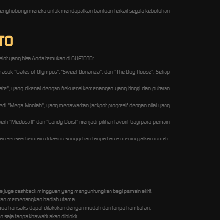
 menghubungi mereka untuk mendapatkan bantuan terkait segala kebutuhan
TO
slot yang bisa Anda temukan di GUETOTO:
termasuk "Gates of Olympus", "Sweet Bonanza", dan "The Dog House". Setiap
te", yang dikenal dengan frekuensi kemenangan yang tinggi dan putaran
perti "Mega Moolah", yang menawarkan jackpot progresif dengan nilai yang
rti "Medusa II" dan "Candy Burst" menjadi pilihan favorit bagi para pemain
sakan sensasi bermain di kasino sungguhan tanpa harus meninggalkan rumah.
a juga cashback mingguan yang menguntungkan bagi pemain aktif.
n dan memenangkan hadiah utama.
emua transaksi dapat dilakukan dengan mudah dan tanpa hambatan.
n saja tanpa khawatir akan diblokir.