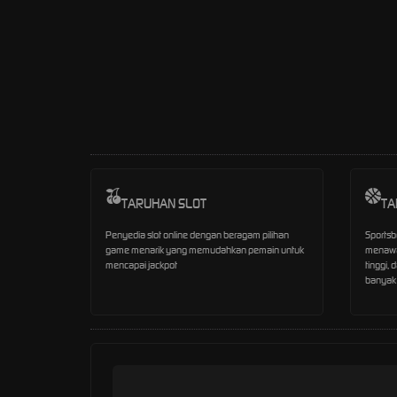
TARUHAN SLOT
TA
Penyedia slot online dengan beragam pilihan
Sportsb
game menarik yang memudahkan pemain untuk
menawar
mencapai jackpot
tinggi,
banyak 