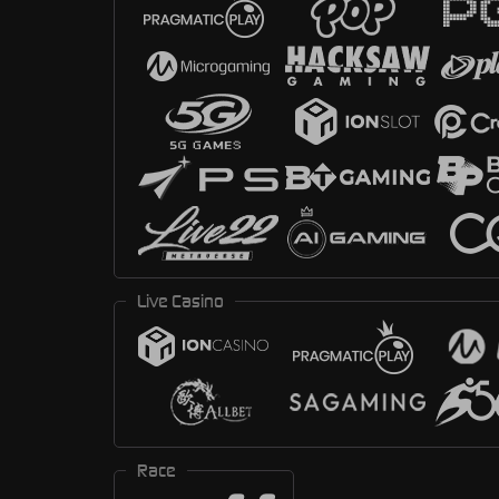
Live Casino
Race