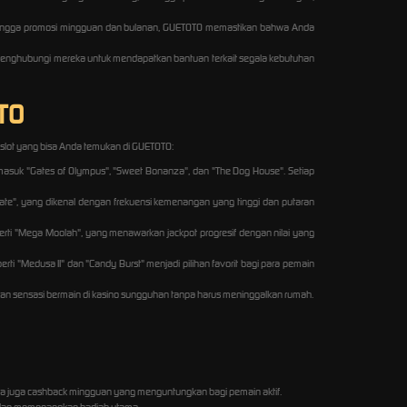
, hingga promosi mingguan dan bulanan, GUETOTO memastikan bahwa Anda
 menghubungi mereka untuk mendapatkan bantuan terkait segala kebutuhan
TO
slot yang bisa Anda temukan di GUETOTO:
termasuk "Gates of Olympus", "Sweet Bonanza", dan "The Dog House". Setiap
te", yang dikenal dengan frekuensi kemenangan yang tinggi dan putaran
perti "Mega Moolah", yang menawarkan jackpot progresif dengan nilai yang
rti "Medusa II" dan "Candy Burst" menjadi pilihan favorit bagi para pemain
sakan sensasi bermain di kasino sungguhan tanpa harus meninggalkan rumah.
a juga cashback mingguan yang menguntungkan bagi pemain aktif.
n dan memenangkan hadiah utama.