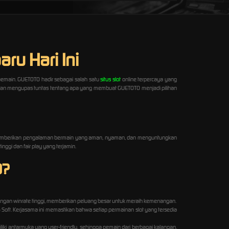
ru Hari Ini
pemain. GUETOTO hadir sebagai salah satu
situs slot
online terpercaya yang
 akan mengupas tuntas tentang apa yang membuat GUETOTO menjadi pilihan
ntuk memberikan pengalaman bermain yang aman, nyaman, dan menguntungkan
gi dan fair play yang terjamin.
O?
an dengan winrate tinggi, memberikan peluang besar untuk meraih kemenangan.
Soft. Kerjasama ini memastikan bahwa setiap permainan slot yang tersedia
iki antarmuka yang user-friendly, sehingga pemain dari berbagai kalangan,