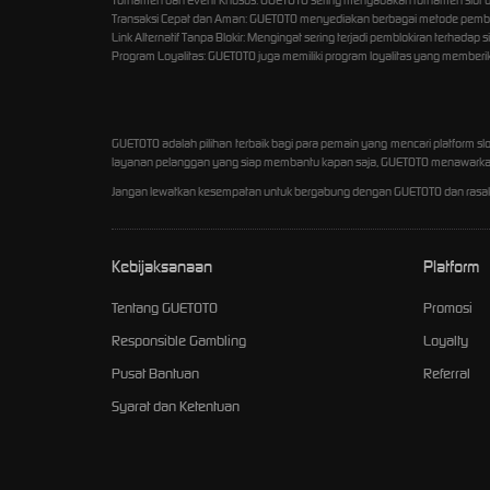
Transaksi Cepat dan Aman: GUETOTO menyediakan berbagai metode pembayar
Link Alternatif Tanpa Blokir: Mengingat sering terjadi pemblokiran terhadap 
Program Loyalitas: GUETOTO juga memiliki program loyalitas yang memberi
GUETOTO adalah pilihan terbaik bagi para pemain yang mencari platform s
layanan pelanggan yang siap membantu kapan saja, GUETOTO menawark
Jangan lewatkan kesempatan untuk bergabung dengan GUETOTO dan rasakan s
Kebijaksanaan
Platform
Tentang GUETOTO
Promosi
Responsible Gambling
Loyalty
Pusat Bantuan
Referral
Syarat dan Ketentuan