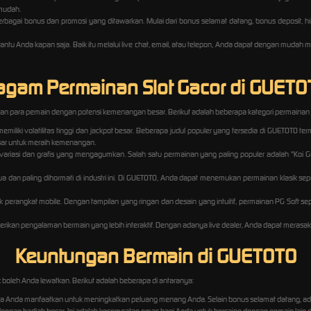
mudah.
rbagai bonus dan promosi yang ditawarkan. Mulai dari bonus selamat datang, bonus deposit
Anda kapan saja. Baik itu melalui live chat, email, atau telepon, Anda dapat dengan mudah
agam Permainan Slot Gacor di GUETO
n para pemain dengan potensi kemenangan besar. Berikut adalah beberapa kategori permainan 
emiliki volatilitas tinggi dan jackpot besar. Beberapa judul populer yang tersedia di GUETOTO 
ar untuk meraih kemenangan.
iasi dan grafis yang mengagumkan. Salah satu permainan yang paling populer adalah "Koi Ga
ua dan paling dihormati di industri ini. Di GUETOTO, Anda dapat menemukan permainan klasik se
 perangkat mobile. Dengan tampilan yang ringan dan desain yang intuitif, permainan PG Soft sepe
mberikan pengalaman bermain yang lebih interaktif. Dengan adanya live dealer, Anda dapat mera
Keuntungan Bermain di GUETOTO
leh Anda lewatkan. Berikut adalah beberapa di antaranya:
a Anda manfaatkan untuk meningkatkan peluang menang Anda. Selain bonus selamat datang, ad
engan hadiah besar. Ini adalah kesempatan emas bagi Anda untuk bersaing dengan pemain lai