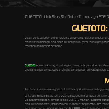
GUETOTO : Link Situs Slot Online Terpercaya RTP Ga
GUETOTO: D
Dalam dunia perjudian online, terutama di permainan slot, menemukan s
menawarkan berbagai permainan slot dengan link gacor terbaru yang dap
tepat bagi para pecinta slot online.
GUETOTO
adalah platform judi online yang fokus pada permainan slot da
bagi semua pemainnya. Dengan bekerja sama dengan berbagai provider game
M
Ada beberapa alasan mengapa GUETOTO menjadi pilihan utama bagi para
Link Gacor Terbaru Setiap Hari: GUETOTO secara rutin memperbarui link-link
Bekerjasama dengan Provider Terbaik: GUETOTO menjalin kerjasama dengan 
memiliki kualitas grafis yang menawan, fitur bonus yang menarik, dan ten
Keamanan dan Kenyamanan Terjamin: GUETOTO dilengkapi dengan sistem keama