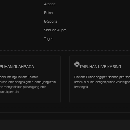
Arcade
Poker
E-Sports
Sabung Ayam
Togel
RUHAN OLAHRAGA
TARUHAN LIVE KASINO
ook Gaming Platform Terbaik
Platform Pilihan bagi perusahaan-perusa
kan lebih banyak game, odds yang lebih
terbaik di dunia, dengan pilihan variasi g
 dan menyediakan pilihan yang lebih
terbanyak
untuk pemain.