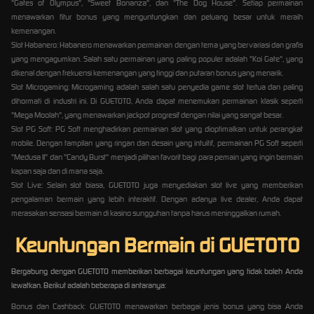
"Gates of Olympus", "Sweet Bonanza", dan "The Dog House". Setiap permainan
menawarkan fitur bonus yang menguntungkan dan peluang besar untuk meraih
kemenangan.
Slot Habanero: Habanero menawarkan permainan dengan tema yang bervariasi dan grafis
yang mengagumkan. Salah satu permainan yang paling populer adalah "Koi Gate", yang
dikenal dengan frekuensi kemenangan yang tinggi dan putaran bonus yang menarik.
Slot Microgaming: Microgaming adalah salah satu penyedia game slot tertua dan paling
dihormati di industri ini. Di GUETOTO, Anda dapat menemukan permainan klasik seperti
"Mega Moolah", yang menawarkan jackpot progresif dengan nilai yang sangat besar.
Slot PG Soft: PG Soft menghadirkan permainan slot yang dioptimalkan untuk perangkat
mobile. Dengan tampilan yang ringan dan desain yang intuitif, permainan PG Soft seperti
"Medusa II" dan "Candy Burst" menjadi pilihan favorit bagi para pemain yang ingin bermain
kapan saja dan di mana saja.
Slot Live: Selain slot biasa, GUETOTO juga menyediakan slot live yang memberikan
pengalaman bermain yang lebih interaktif. Dengan adanya live dealer, Anda dapat
merasakan sensasi bermain di kasino sungguhan tanpa harus meninggalkan rumah.
Keuntungan Bermain di GUETOTO
Bergabung dengan GUETOTO memberikan berbagai keuntungan yang tidak boleh Anda
lewatkan. Berikut adalah beberapa di antaranya:
Bonus dan Cashback: GUETOTO menawarkan berbagai jenis bonus yang bisa Anda