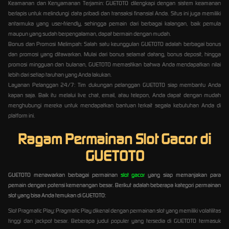
Keamanan dan Kenyamanan Terjamin: GUETOTO dilengkapi dengan sistem keamanan
berlapis untuk melindungi data pribadi dan transaksi finansial Anda. Situs ini juga memiliki
antarmuka yang user-friendly, sehingga pemain dari berbagai kalangan, baik pemula
maupun yang sudah berpengalaman, dapat bermain dengan mudah.
Bonus dan Promosi Melimpah: Salah satu keunggulan GUETOTO adalah berbagai bonus
dan promosi yang ditawarkan. Mulai dari bonus selamat datang, bonus deposit, hingga
promosi mingguan dan bulanan, GUETOTO memastikan bahwa Anda mendapatkan nilai
lebih dari setiap taruhan yang Anda lakukan.
Layanan Pelanggan 24/7: Tim dukungan pelanggan GUETOTO siap membantu Anda
kapan saja. Baik itu melalui live chat, email, atau telepon, Anda dapat dengan mudah
menghubungi mereka untuk mendapatkan bantuan terkait segala kebutuhan Anda di
platform ini.
Ragam Permainan Slot Gacor di
GUETOTO
GUETOTO menawarkan berbagai permainan
slot gacor
yang siap memanjakan para
pemain dengan potensi kemenangan besar. Berikut adalah beberapa kategori permainan
slot yang bisa Anda temukan di GUETOTO:
Slot Pragmatic Play: Pragmatic Play dikenal dengan permainan slot yang memiliki volatilitas
tinggi dan jackpot besar. Beberapa judul populer yang tersedia di GUETOTO termasuk