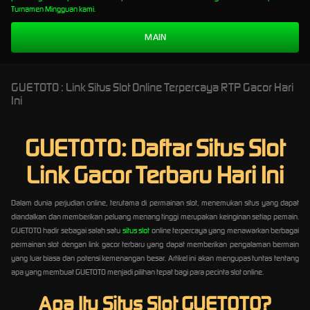
Turnamen Mingguan kami.
MAIN
GUETOTO : Link Situs Slot Online Terpercaya RTP Gacor Hari
Ini
GUETOTO: Daftar Situs Slot
Link Gacor Terbaru Hari Ini
Dalam dunia perjudian online, terutama di permainan slot, menemukan situs yang dapat
diandalkan dan memberikan peluang menang tinggi merupakan keinginan setiap pemain.
GUETOTO hadir sebagai salah satu
situs slot
online terpercaya yang menawarkan berbagai
permainan slot dengan link gacor terbaru yang dapat memberikan pengalaman bermain
yang luar biasa dan potensi kemenangan besar. Artikel ini akan mengupas tuntas tentang
apa yang membuat GUETOTO menjadi pilihan tepat bagi para pecinta slot online.
Apa Itu Situs Slot GUETOTO?