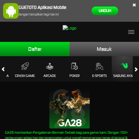
×
GUETOTO Aplikasi Mobile
UNDUH
Jangan tampilkan lagi hari ini
Daftar
Masuk
RAGA
CRASH GAME
ARCADE
POKER
E-SPORTS
SABUNG AYAM
GA28 memberikan Pengalaman Bermain Terbaik bagi para gamer kami. Dengan 150+
pertarungan setiap hari dan kesempatan untuk meraih kemenangan besar di Jackpot &