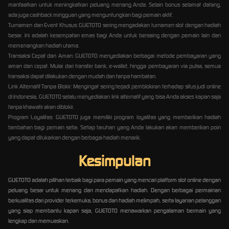
manfaatkan untuk meningkatkan peluang menang Anda. Selain bonus selamat datang,
ada juga cashback mingguan yang menguntungkan bagi pemain aktif.
Turnamen dan Event Khusus: GUETOTO sering mengadakan turnamen slot dengan hadiah
besar. Ini adalah kesempatan emas bagi Anda untuk bersaing dengan pemain lain dan
memenangkan hadiah utama.
Transaksi Cepat dan Aman: GUETOTO menyediakan berbagai metode pembayaran yang
aman dan cepat. Mulai dari transfer bank, e-wallet, hingga pembayaran via pulsa, semua
transaksi dapat dilakukan dengan mudah dan tanpa hambatan.
Link Alternatif Tanpa Blokir: Mengingat sering terjadi pemblokiran terhadap situs judi online
di Indonesia, GUETOTO selalu menyediakan link alternatif yang bisa Anda akses kapan saja
tanpa khawatir akan diblokir.
Program Loyalitas: GUETOTO juga memiliki program loyalitas yang memberikan hadiah
tambahan bagi pemain setia. Setiap taruhan yang Anda lakukan akan memberikan poin
yang dapat ditukarkan dengan berbagai hadiah menarik.
Kesimpulan
GUETOTO adalah pilihan terbaik bagi para pemain yang mencari platform slot online dengan
peluang besar untuk menang dan mendapatkan hadiah. Dengan berbagai permainan
berkualitas dari provider terkemuka, bonus dan hadiah melimpah, serta layanan pelanggan
yang siap membantu kapan saja, GUETOTO menawarkan pengalaman bermain yang
lengkap dan memuaskan.