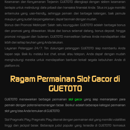
Keamanan dan Kenyamanan Terjamin: GUETOTO dilengkapi dengan sistem keamanan
berlapis untuk melindungi data pribadi dan transaksi finansial Anda. Situs ini juga memiliki
antarmuka yang user-friendly, sehingga pemain dari berbagai kalangan, baik pemula
maupun yang sudah berpengalaman, dapat bermain dengan mudah.
Bonus dan Promosi Melimpah: Salah satu keunggulan GUETOTO adalah berbagai bonus
dan promosi yang ditawarkan. Mulai dari bonus selamat datang, bonus deposit, hingga
promosi mingguan dan bulanan, GUETOTO memastikan bahwa Anda mendapatkan nilai
lebih dari setiap taruhan yang Anda lakukan.
Layanan Pelanggan 24/7: Tim dukungan pelanggan GUETOTO siap membantu Anda
kapan saja. Baik itu melalui live chat, email, atau telepon, Anda dapat dengan mudah
menghubungi mereka untuk mendapatkan bantuan terkait segala kebutuhan Anda di
platform ini.
Ragam Permainan Slot Gacor di
GUETOTO
GUETOTO menawarkan berbagai permainan
slot gacor
yang siap memanjakan para
pemain dengan potensi kemenangan besar. Berikut adalah beberapa kategori permainan
slot yang bisa Anda temukan di GUETOTO:
Slot Pragmatic Play: Pragmatic Play dikenal dengan permainan slot yang memiliki volatilitas
tinggi dan jackpot besar. Beberapa judul populer yang tersedia di GUETOTO termasuk