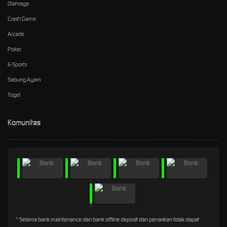
Olahraga
Crash Game
Arcade
Poker
E-Sports
Sabung Ayam
Togel
Komunitas
* Selama bank maintenance dan bank offline deposit dan penarikan tidak dapat