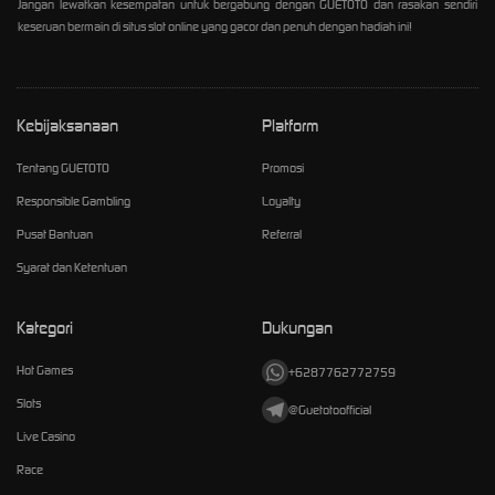
Jangan lewatkan kesempatan untuk bergabung dengan GUETOTO dan rasakan sendiri
keseruan bermain di situs slot online yang gacor dan penuh dengan hadiah ini!
Kebijaksanaan
Platform
Tentang GUETOTO
Promosi
Responsible Gambling
Loyalty
Pusat Bantuan
Referral
Syarat dan Ketentuan
Kategori
Dukungan
Hot Games
+6287762772759
Slots
@Guetotoofficial
Live Casino
Race