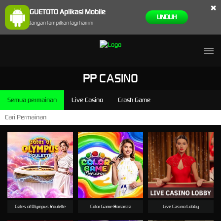
×
GUETOTO Aplikasi Mobile
UNDUH
Jangan tampilkan lagi hari ini
PP CASINO
Semua permainan
Live Casino
Crash Game
Gates of Olympus Roulette
Color Game Bonanza
Live Casino Lobby