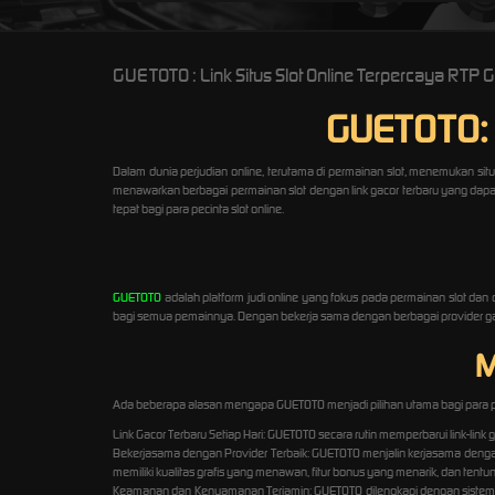
GUETOTO : Link Situs Slot Online Terpercaya RTP Ga
GUETOTO: D
Dalam dunia perjudian online, terutama di permainan slot, menemukan s
menawarkan berbagai permainan slot dengan link gacor terbaru yang dap
tepat bagi para pecinta slot online.
GUETOTO
adalah platform judi online yang fokus pada permainan slot da
bagi semua pemainnya. Dengan bekerja sama dengan berbagai provider game
M
Ada beberapa alasan mengapa GUETOTO menjadi pilihan utama bagi para
Link Gacor Terbaru Setiap Hari: GUETOTO secara rutin memperbarui link-link
Bekerjasama dengan Provider Terbaik: GUETOTO menjalin kerjasama dengan 
memiliki kualitas grafis yang menawan, fitur bonus yang menarik, dan ten
Keamanan dan Kenyamanan Terjamin: GUETOTO dilengkapi dengan sistem keama