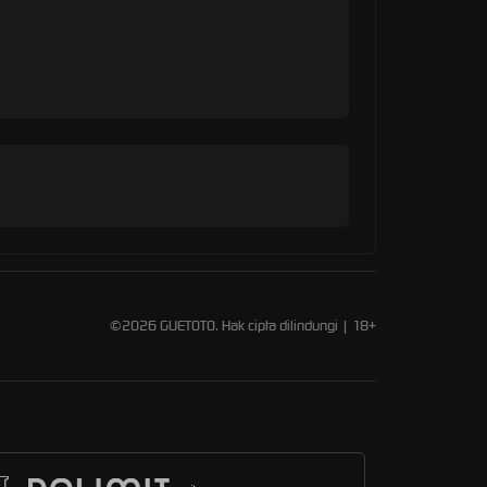
©2026 GUETOTO. Hak cipta dilindungi | 18+