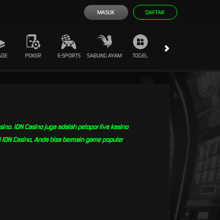
MASUK
DAFTAR
ADE
POKER
E-SPORTS
SABUNG AYAM
TOGEL
PROMOSI
sino. ION Casino juga adalah pelopor live kasino
 Di ION Casino, Anda bisa bermain game populer