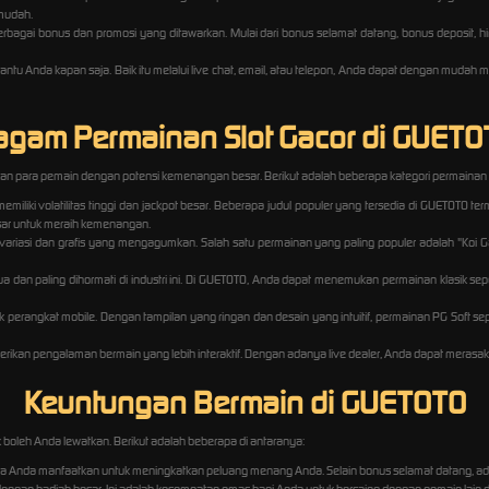
mudah.
rbagai bonus dan promosi yang ditawarkan. Mulai dari bonus selamat datang, bonus deposit
Anda kapan saja. Baik itu melalui live chat, email, atau telepon, Anda dapat dengan mudah
agam Permainan Slot Gacor di GUETO
n para pemain dengan potensi kemenangan besar. Berikut adalah beberapa kategori permainan 
emiliki volatilitas tinggi dan jackpot besar. Beberapa judul populer yang tersedia di GUETOTO 
ar untuk meraih kemenangan.
iasi dan grafis yang mengagumkan. Salah satu permainan yang paling populer adalah "Koi Ga
ua dan paling dihormati di industri ini. Di GUETOTO, Anda dapat menemukan permainan klasik se
 perangkat mobile. Dengan tampilan yang ringan dan desain yang intuitif, permainan PG Soft sepe
mberikan pengalaman bermain yang lebih interaktif. Dengan adanya live dealer, Anda dapat mera
Keuntungan Bermain di GUETOTO
leh Anda lewatkan. Berikut adalah beberapa di antaranya:
a Anda manfaatkan untuk meningkatkan peluang menang Anda. Selain bonus selamat datang, ad
engan hadiah besar. Ini adalah kesempatan emas bagi Anda untuk bersaing dengan pemain lai