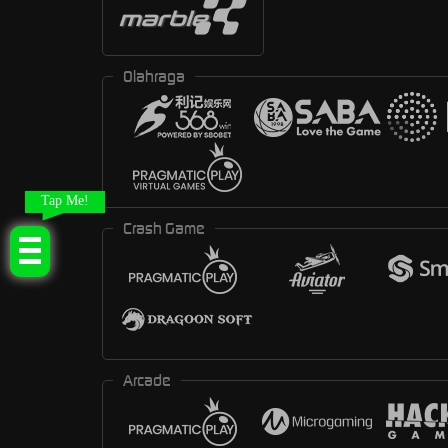
Olahraga
Tap Me!
Crash Game
Arcade