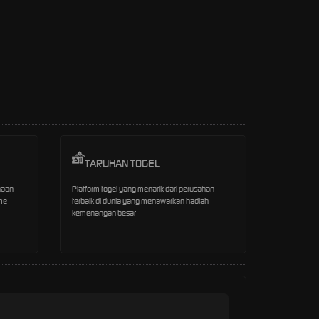
TARUHAN TOGEL
haan
Platform togel yang menarik dari perusahan
ame
terbaik di dunia yang menawarkan hadiah
kemenangan besar