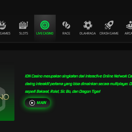
 GAMES
SLOTS
LIVE CASINO
RACE
OLAHRAGA
CRASH GAME
ARC
ION Casino merupakan singkatan dari Interactive Online Network Ca
daring interaktif pertama yang bisa dimainkan secara multiplayer.
seperti Bakarat, Rolet, Sic Bo, dan Dragon Tiger!
MAIN