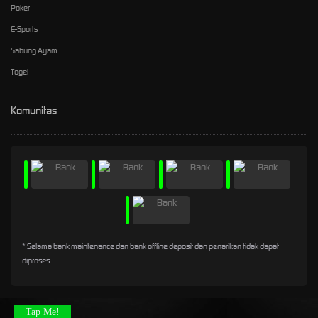
Poker
E-Sports
Sabung Ayam
Togel
Komunitas
* Selama bank maintenance dan bank offline deposit dan penarikan tidak dapat
diproses
Tap Me!