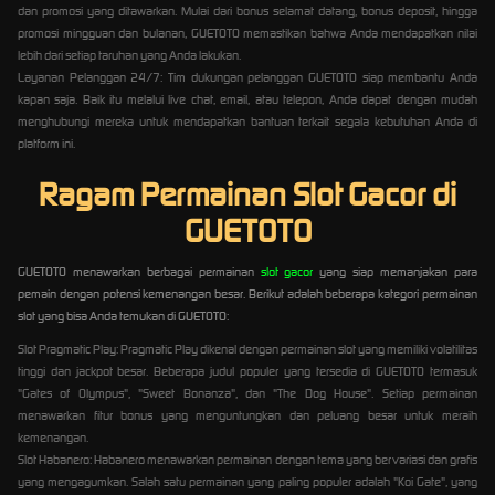
dan promosi yang ditawarkan. Mulai dari bonus selamat datang, bonus deposit, hingga
promosi mingguan dan bulanan, GUETOTO memastikan bahwa Anda mendapatkan nilai
lebih dari setiap taruhan yang Anda lakukan.
Layanan Pelanggan 24/7: Tim dukungan pelanggan GUETOTO siap membantu Anda
kapan saja. Baik itu melalui live chat, email, atau telepon, Anda dapat dengan mudah
menghubungi mereka untuk mendapatkan bantuan terkait segala kebutuhan Anda di
platform ini.
Ragam Permainan Slot Gacor di
GUETOTO
GUETOTO menawarkan berbagai permainan
slot gacor
yang siap memanjakan para
pemain dengan potensi kemenangan besar. Berikut adalah beberapa kategori permainan
slot yang bisa Anda temukan di GUETOTO:
Slot Pragmatic Play: Pragmatic Play dikenal dengan permainan slot yang memiliki volatilitas
tinggi dan jackpot besar. Beberapa judul populer yang tersedia di GUETOTO termasuk
"Gates of Olympus", "Sweet Bonanza", dan "The Dog House". Setiap permainan
menawarkan fitur bonus yang menguntungkan dan peluang besar untuk meraih
kemenangan.
Slot Habanero: Habanero menawarkan permainan dengan tema yang bervariasi dan grafis
yang mengagumkan. Salah satu permainan yang paling populer adalah "Koi Gate", yang