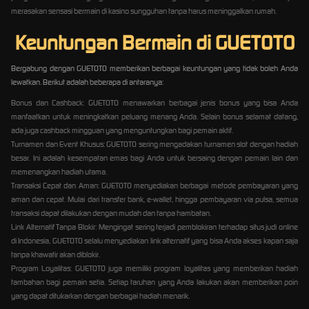
merasakan sensasi bermain di kasino sungguhan tanpa harus meninggalkan rumah.
Keuntungan Bermain di GUETOTO
Bergabung dengan GUETOTO memberikan berbagai keuntungan yang tidak boleh Anda
lewatkan. Berikut adalah beberapa di antaranya:
Bonus dan Cashback: GUETOTO menawarkan berbagai jenis bonus yang bisa Anda
manfaatkan untuk meningkatkan peluang menang Anda. Selain bonus selamat datang,
ada juga cashback mingguan yang menguntungkan bagi pemain aktif.
Turnamen dan Event Khusus: GUETOTO sering mengadakan turnamen slot dengan hadiah
besar. Ini adalah kesempatan emas bagi Anda untuk bersaing dengan pemain lain dan
memenangkan hadiah utama.
Transaksi Cepat dan Aman: GUETOTO menyediakan berbagai metode pembayaran yang
aman dan cepat. Mulai dari transfer bank, e-wallet, hingga pembayaran via pulsa, semua
transaksi dapat dilakukan dengan mudah dan tanpa hambatan.
Link Alternatif Tanpa Blokir: Mengingat sering terjadi pemblokiran terhadap situs judi online
di Indonesia, GUETOTO selalu menyediakan link alternatif yang bisa Anda akses kapan saja
tanpa khawatir akan diblokir.
Program Loyalitas: GUETOTO juga memiliki program loyalitas yang memberikan hadiah
tambahan bagi pemain setia. Setiap taruhan yang Anda lakukan akan memberikan poin
yang dapat ditukarkan dengan berbagai hadiah menarik.