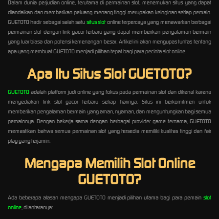
Dalam dunia perjudian online, terutama di permainan slot, menemukan situs yang dapat
diandalkan dan memberikan peluang menang tinggi merupakan keinginan setiap pemain.
GUETOTO hadir sebagai salah satu
situs slot
online terpercaya yang menawarkan berbagai
permainan slot dengan link gacor terbaru yang dapat memberikan pengalaman bermain
yang luar biasa dan potensi kemenangan besar. Artikel ini akan mengupas tuntas tentang
apa yang membuat GUETOTO menjadi pilihan tepat bagi para pecinta slot online.
Apa Itu Situs Slot GUETOTO?
GUETOTO
adalah platform judi online yang fokus pada permainan slot dan dikenal karena
menyediakan link slot gacor terbaru setiap harinya. Situs ini berkomitmen untuk
memberikan pengalaman bermain yang aman, nyaman, dan menguntungkan bagi semua
pemainnya. Dengan bekerja sama dengan berbagai provider game ternama, GUETOTO
memastikan bahwa semua permainan slot yang tersedia memiliki kualitas tinggi dan fair
play yang terjamin.
Mengapa Memilih Slot Online
GUETOTO?
Ada beberapa alasan mengapa GUETOTO menjadi pilihan utama bagi para pemain
slot
online
, di antaranya: