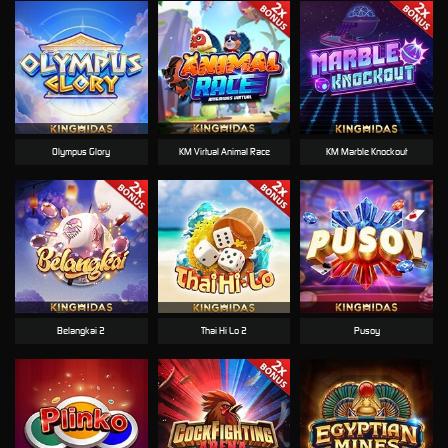
Olympus Glory
KM Virtual Animal Race
KM Marble Knockout
Belangkai 2
Thai Hi Lo 2
Pusoy