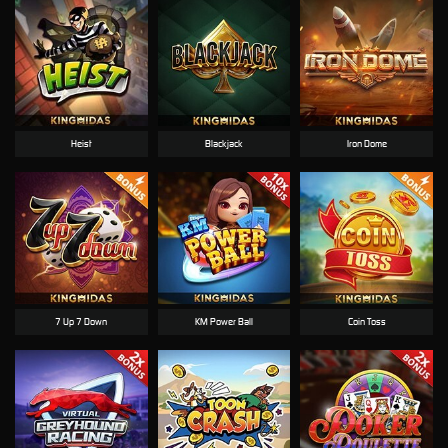
Heist
Blackjack
Iron Dome
7 Up 7 Down
KM Power Ball
Coin Toss