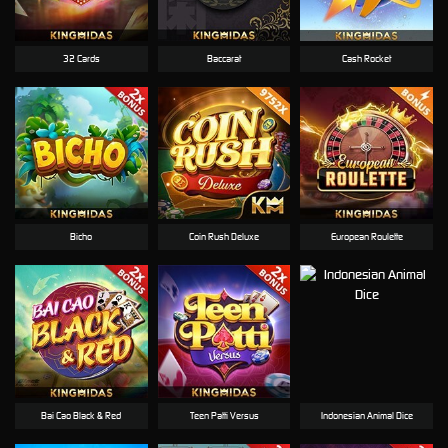
32 Cards
Baccarat
Cash Rocket
Bicho
Coin Rush Deluxe
European Roulette
Bai Cao Black & Red
Teen Patti Versus
Indonesian Animal Dice