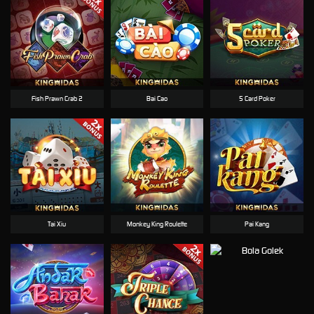
Fish Prawn Crab 2
Bai Cao
5 Card Poker
Tai Xiu
Monkey King Roulette
Pai Kang