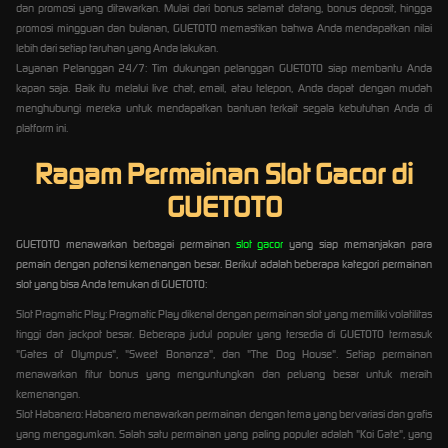
dan promosi yang ditawarkan. Mulai dari bonus selamat datang, bonus deposit, hingga
promosi mingguan dan bulanan, GUETOTO memastikan bahwa Anda mendapatkan nilai
lebih dari setiap taruhan yang Anda lakukan.
Layanan Pelanggan 24/7: Tim dukungan pelanggan GUETOTO siap membantu Anda
kapan saja. Baik itu melalui live chat, email, atau telepon, Anda dapat dengan mudah
menghubungi mereka untuk mendapatkan bantuan terkait segala kebutuhan Anda di
platform ini.
Ragam Permainan Slot Gacor di
GUETOTO
GUETOTO menawarkan berbagai permainan
slot gacor
yang siap memanjakan para
pemain dengan potensi kemenangan besar. Berikut adalah beberapa kategori permainan
slot yang bisa Anda temukan di GUETOTO:
Slot Pragmatic Play: Pragmatic Play dikenal dengan permainan slot yang memiliki volatilitas
tinggi dan jackpot besar. Beberapa judul populer yang tersedia di GUETOTO termasuk
"Gates of Olympus", "Sweet Bonanza", dan "The Dog House". Setiap permainan
menawarkan fitur bonus yang menguntungkan dan peluang besar untuk meraih
kemenangan.
Slot Habanero: Habanero menawarkan permainan dengan tema yang bervariasi dan grafis
yang mengagumkan. Salah satu permainan yang paling populer adalah "Koi Gate", yang