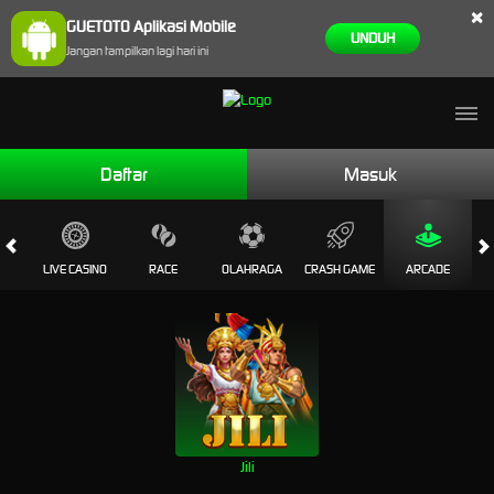
×
GUETOTO Aplikasi Mobile
UNDUH
Jangan tampilkan lagi hari ini
Daftar
Masuk
S
LIVE CASINO
RACE
OLAHRAGA
CRASH GAME
ARCADE
Jili