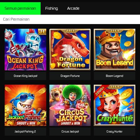
Semua permainan
Fishing
Arcade
Ocean King Jackpot
Dragon Fortune
Boom Legend
Jackpot Fishing 2
Circus Jackpot
Crazy Hunter