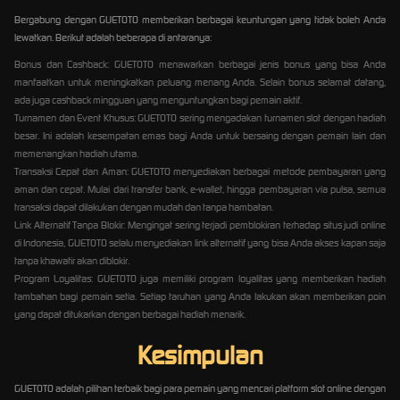
Bergabung dengan GUETOTO memberikan berbagai keuntungan yang tidak boleh Anda
lewatkan. Berikut adalah beberapa di antaranya:
Bonus dan Cashback: GUETOTO menawarkan berbagai jenis bonus yang bisa Anda
manfaatkan untuk meningkatkan peluang menang Anda. Selain bonus selamat datang,
ada juga cashback mingguan yang menguntungkan bagi pemain aktif.
Turnamen dan Event Khusus: GUETOTO sering mengadakan turnamen slot dengan hadiah
besar. Ini adalah kesempatan emas bagi Anda untuk bersaing dengan pemain lain dan
memenangkan hadiah utama.
Transaksi Cepat dan Aman: GUETOTO menyediakan berbagai metode pembayaran yang
aman dan cepat. Mulai dari transfer bank, e-wallet, hingga pembayaran via pulsa, semua
transaksi dapat dilakukan dengan mudah dan tanpa hambatan.
Link Alternatif Tanpa Blokir: Mengingat sering terjadi pemblokiran terhadap situs judi online
di Indonesia, GUETOTO selalu menyediakan link alternatif yang bisa Anda akses kapan saja
tanpa khawatir akan diblokir.
Program Loyalitas: GUETOTO juga memiliki program loyalitas yang memberikan hadiah
tambahan bagi pemain setia. Setiap taruhan yang Anda lakukan akan memberikan poin
yang dapat ditukarkan dengan berbagai hadiah menarik.
Kesimpulan
GUETOTO adalah pilihan terbaik bagi para pemain yang mencari platform slot online dengan