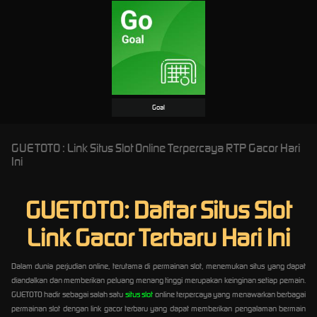
Goal
GUETOTO : Link Situs Slot Online Terpercaya RTP Gacor Hari
Ini
GUETOTO: Daftar Situs Slot
Link Gacor Terbaru Hari Ini
Dalam dunia perjudian online, terutama di permainan slot, menemukan situs yang dapat
diandalkan dan memberikan peluang menang tinggi merupakan keinginan setiap pemain.
GUETOTO hadir sebagai salah satu
situs slot
online terpercaya yang menawarkan berbagai
permainan slot dengan link gacor terbaru yang dapat memberikan pengalaman bermain