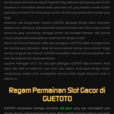
provider game slot terkemuka seperti Pragmatic Play, Habanero, Microgaming, dan PG Soft.
Kerjasama ini memastikan bahwa setiap permainan slot yang tersedia memiliki kualitas
grafis yang menawan, fitur bonus yang menarik, dan tentunya peluang kemenangan yang
tinggi.
Keamanan dan Kenyamanan Terjamin: GUETOTO dilengkapi dengan sistem keamanan
berlapis untuk melindungi data pribadi dan transaksi finansial Anda. Situs ini juga memiliki
antarmuka yang user-friendly, sehingga pemain dari berbagai kalangan, baik pemula
maupun yang sudah berpengalaman, dapat bermain dengan mudah.
Bonus dan Promosi Melimpah: Salah satu keunggulan GUETOTO adalah berbagai bonus
dan promosi yang ditawarkan. Mulai dari bonus selamat datang, bonus deposit, hingga
promosi mingguan dan bulanan, GUETOTO memastikan bahwa Anda mendapatkan nilai
lebih dari setiap taruhan yang Anda lakukan.
Layanan Pelanggan 24/7: Tim dukungan pelanggan GUETOTO siap membantu Anda
kapan saja. Baik itu melalui live chat, email, atau telepon, Anda dapat dengan mudah
menghubungi mereka untuk mendapatkan bantuan terkait segala kebutuhan Anda di
platform ini.
Ragam Permainan Slot Gacor di
GUETOTO
GUETOTO menawarkan berbagai permainan
slot gacor
yang siap memanjakan para
pemain dengan potensi kemenangan besar. Berikut adalah beberapa kategori permainan