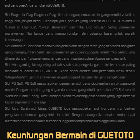
slot yang bisa Anda temukan di GUETOTO:
Slot Pragmatic Play: Pragmatic Play dikenal dengan permainan slot yang memiliki volatilitas
tinggi dan jackpot besar. Beberapa judul populer yang tersedia di GUETOTO termasuk
"Gates of Olympus", "Sweet Bonanza", dan "The Dog House". Setiap permainan
menawarkan fitur bonus yang menguntungkan dan peluang besar untuk meraih
kemenangan.
Slot Habanero: Habanero menawarkan permainan dengan tema yang bervariasi dan grafis
yang mengagumkan. Salah satu permainan yang paling populer adalah "Koi Gate", yang
dikenal dengan frekuensi kemenangan yang tinggi dan putaran bonus yang menarik.
Slot Microgaming: Microgaming adalah salah satu penyedia game slot tertua dan paling
dihormati di industri ini. Di GUETOTO, Anda dapat menemukan permainan klasik seperti
"Mega Moolah", yang menawarkan jackpot progresif dengan nilai yang sangat besar.
Slot PG Soft: PG Soft menghadirkan permainan slot yang dioptimalkan untuk perangkat
mobile. Dengan tampilan yang ringan dan desain yang intuitif, permainan PG Soft seperti
"Medusa II" dan "Candy Burst" menjadi pilihan favorit bagi para pemain yang ingin bermain
kapan saja dan di mana saja.
Slot Live: Selain slot biasa, GUETOTO juga menyediakan slot live yang memberikan
pengalaman bermain yang lebih interaktif. Dengan adanya live dealer, Anda dapat
merasakan sensasi bermain di kasino sungguhan tanpa harus meninggalkan rumah.
Keuntungan Bermain di GUETOTO