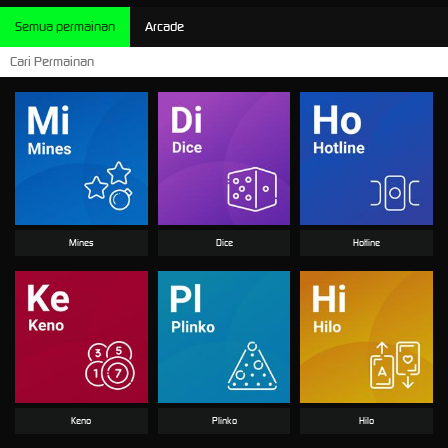
Semua permainan
Arcade
Mines
Dice
Hotline
Keno
Plinko
Hilo