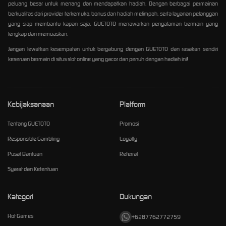
peluang besar untuk menang dan mendapatkan hadiah. Dengan berbagai permainan
berkualitas dari provider terkemuka, bonus dan hadiah melimpah, serta layanan pelanggan
yang siap membantu kapan saja, GUETOTO menawarkan pengalaman bermain yang
lengkap dan memuaskan.
Jangan lewatkan kesempatan untuk bergabung dengan GUETOTO dan rasakan sendiri
keseruan bermain di situs slot online yang gacor dan penuh dengan hadiah ini!
Kebijaksanaan
Platform
Tentang GUETOTO
Promosi
Responsible Gambling
Loyalty
Pusat Bantuan
Referral
Syarat dan Ketentuan
Kategori
Dukungan
Hot Games
+6287762772759