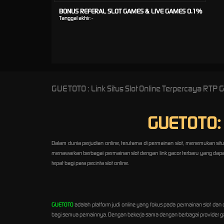
BONUS REFERAL SLOT GAMES & LIVE GAMES 0.1%
Tanggal akhir:
-
GUETOTO : Link Situs Slot Online Terpercaya RTP Ga
GUETOTO: D
Dalam dunia perjudian online, terutama di permainan slot, menemukan s
menawarkan berbagai permainan slot dengan link gacor terbaru yang dap
tepat bagi para pecinta slot online.
GUETOTO
adalah platform judi online yang fokus pada permainan slot da
bagi semua pemainnya. Dengan bekerja sama dengan berbagai provider gam