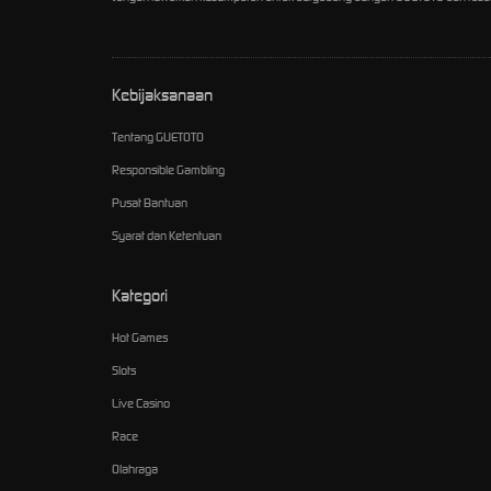
Kebijaksanaan
Tentang GUETOTO
Responsible Gambling
Pusat Bantuan
Syarat dan Ketentuan
Kategori
Hot Games
Slots
Live Casino
Race
Olahraga