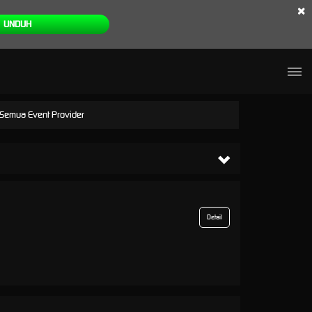
×
UNDUH
Semua Event Provider
Detail