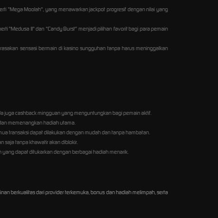
perti "Mega Moolah", yang menawarkan jackpot progresif dengan nilai yang
rti "Medusa II" dan "Candy Burst" menjadi pilihan favorit bagi para pemain
 merasakan sensasi bermain di kasino sungguhan tanpa harus meninggalkan
a juga cashback mingguan yang menguntungkan bagi pemain aktif.
n dan memenangkan hadiah utama.
emua transaksi dapat dilakukan dengan mudah dan tanpa hambatan.
n saja tanpa khawatir akan diblokir.
n yang dapat ditukarkan dengan berbagai hadiah menarik.
an berkualitas dari provider terkemuka, bonus dan hadiah melimpah, serta