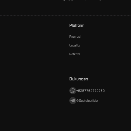
Platform
Promosi
Loyalty
Referral
Dukungan
+6287762772759
@Guetotoofficial