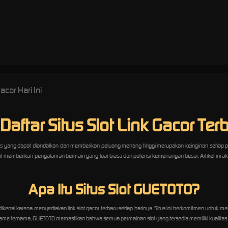
cor Hari Ini
aftar Situs Slot Link Gacor Terba
itus yang dapat diandalkan dan memberikan peluang menang tinggi merupakan keinginan setiap 
at memberikan pengalaman bermain yang luar biasa dan potensi kemenangan besar. Artikel ini
Apa Itu Situs Slot GUETOTO?
n dikenal karena menyediakan link slot gacor terbaru setiap harinya. Situs ini berkomitmen u
e ternama, GUETOTO memastikan bahwa semua permainan slot yang tersedia memiliki kualitas ting