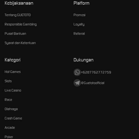
Kebijaksanaan
Platform
Tentang GUETOTO
Promosi
Responsible Gambling
Loyalty
Pusat Bantuan
Referral
Syarat dan Ketentuan
Kategori
Dukungan
Hot Games
+6287762772759
Slots
@Guetotoofficial
Live Casino
Race
Olahraga
Crash Game
Arcade
Poker