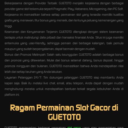
Bekerjasama dengan Provider Terbaik: GUETOTO menjalin kerjasama dengan berbagai
provider game slot terkemuka seperti Pragmatic Play, Habanero, Microgaming, dan PG Soft.
Kerjasama ini memastikan bahwa setiap permainan slot yang tersedia memiliki kualitas
grafis yang menawan, fitur bonus yang menarik, dan tentunya peluang kemenangan yang
tinggi.
Keamanan dan Kenyamanan Terjamin: GUETOTO dilengkapi dengan sistem keamanan
berlapis untuk melindungi data pribadi dan transaksi finansial Anda. Situs ini juga memiliki
antarmuka yang user-friendly, sehingga pemain dari berbagai kalangan, baik pemula
maupun yang sudah berpengalaman, dapat bermain dengan mudah.
Bonus dan Promosi Melimpah: Salah satu keunggulan GUETOTO adalah berbagai bonus
dan promosi yang ditawarkan. Mulai dari bonus selamat datang, bonus deposit, hingga
promosi mingguan dan bulanan, GUETOTO memastikan bahwa Anda mendapatkan nilai
lebih dari setiap taruhan yang Anda lakukan.
Layanan Pelanggan 24/7: Tim dukungan pelanggan GUETOTO siap membantu Anda
kapan saja. Baik itu melalui live chat, email, atau telepon, Anda dapat dengan mudah
menghubungi mereka untuk mendapatkan bantuan terkait segala kebutuhan Anda di
platform ini.
Ragam Permainan Slot Gacor di
GUETOTO
GUETOTO menawarkan berbagai permainan
slot gacor
yang siap memanjakan para