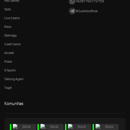
Hot Games
+6287762772759
Slots
@Guetotoofficial
Live Casino
Race
Olahraga
Crash Game
Arcade
Poker
E-Sports
Sabung Ayam
Togel
Komunitas