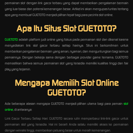
permainan slot dengan link gacor terbaru yang dapat memberikan pengalaman bermain
yang luar biasa dan potensi kemenangan besar. Artikel ini akan mengupas tuntas tentang
apa yang membuat GUETOTO menjadi pilihan tepat bagi para pecinta slot online.
Apa Itu Situs Slot GUETOTO?
GUETOTO
adalah platform judi online yang fokus pada permainan slot dan dikenal karena
menyediakan link slot gacor terbaru setiap harinya. Situs ini berkomitmen untuk
memberikan pengalaman bermain yang aman, nyaman, dan menguntungkan bagi semua
pemainnya. Dengan bekerja sama dengan berbagai provider game ternama, GUETOTO
memastikan bahwa semua permainan slot yang tersedia memiliki kualitas tinggi dan fair
play yang terjamin.
Mengapa Memilih Slot Online
GUETOTO?
Ada beberapa alasan mengapa GUETOTO menjadi pilihan utama bagi para pemain
slot
online
, di antaranya:
Link Gacor Terbaru Setiap Hari: GUETOTO secara rutin memperbarui link-link gacor untuk
permainan slot yang tersedia. Hal ini berarti Anda selalu memiliki akses ke permainan
dengan winrate tinggi, memberikan peluang besar untuk meraih kemenangan.