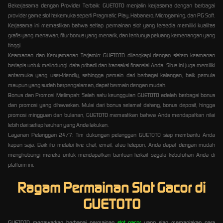
Bekerjasama dengan Provider Terbaik: GUETOTO menjalin kerjasama dengan berbagai
provider game slot terkemuka seperti Pragmatic Play, Habanero, Microgaming, dan PG Soft.
Kerjasama ini memastikan bahwa setiap permainan slot yang tersedia memiliki kualitas
grafis yang menawan, fitur bonus yang menarik, dan tentunya peluang kemenangan yang
tinggi.
Keamanan dan Kenyamanan Terjamin: GUETOTO dilengkapi dengan sistem keamanan
berlapis untuk melindungi data pribadi dan transaksi finansial Anda. Situs ini juga memiliki
antarmuka yang user-friendly, sehingga pemain dari berbagai kalangan, baik pemula
maupun yang sudah berpengalaman, dapat bermain dengan mudah.
Bonus dan Promosi Melimpah: Salah satu keunggulan GUETOTO adalah berbagai bonus
dan promosi yang ditawarkan. Mulai dari bonus selamat datang, bonus deposit, hingga
promosi mingguan dan bulanan, GUETOTO memastikan bahwa Anda mendapatkan nilai
lebih dari setiap taruhan yang Anda lakukan.
Layanan Pelanggan 24/7: Tim dukungan pelanggan GUETOTO siap membantu Anda
kapan saja. Baik itu melalui live chat, email, atau telepon, Anda dapat dengan mudah
menghubungi mereka untuk mendapatkan bantuan terkait segala kebutuhan Anda di
platform ini.
Ragam Permainan Slot Gacor di
GUETOTO
GUETOTO menawarkan berbagai permainan
slot gacor
yang siap memanjakan para