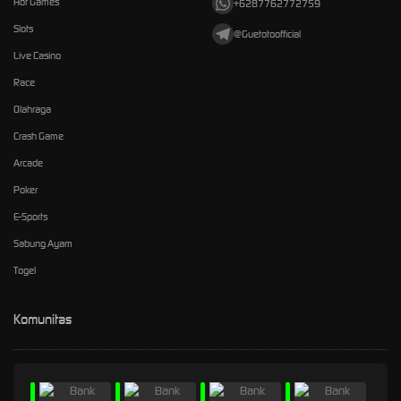
Hot Games
+6287762772759
Slots
@Guetotoofficial
Live Casino
Race
Olahraga
Crash Game
Arcade
Poker
E-Sports
Sabung Ayam
Togel
Komunitas