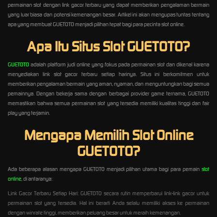
permainan slot dengan link gacor terbaru yang dapat memberikan pengalaman bermain
yang luar biasa dan potensi kemenangan besar. Artikel ini akan mengupas tuntas tentang
apa yang membuat GUETOTO menjadi pilihan tepat bagi para pecinta slot online.
Apa Itu Situs Slot GUETOTO?
GUETOTO
adalah platform judi online yang fokus pada permainan slot dan dikenal karena
menyediakan link slot gacor terbaru setiap harinya. Situs ini berkomitmen untuk
memberikan pengalaman bermain yang aman, nyaman, dan menguntungkan bagi semua
pemainnya. Dengan bekerja sama dengan berbagai provider game ternama, GUETOTO
memastikan bahwa semua permainan slot yang tersedia memiliki kualitas tinggi dan fair
play yang terjamin.
Mengapa Memilih Slot Online
GUETOTO?
Ada beberapa alasan mengapa GUETOTO menjadi pilihan utama bagi para pemain
slot
online
, di antaranya:
Link Gacor Terbaru Setiap Hari: GUETOTO secara rutin memperbarui link-link gacor untuk
permainan slot yang tersedia. Hal ini berarti Anda selalu memiliki akses ke permainan
dengan winrate tinggi, memberikan peluang besar untuk meraih kemenangan.