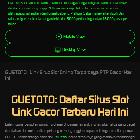
Platform Saba adalah platform taruhan olahraga dengan tingkat stabilitas, elastisitas,
dan keamanan yang tinggi. Platform ini menyediakan berbagai macam acara
olahraga, jenis taruhan dan format peluang. Platform Saba menawarkan lebih dari
ratusan liga sepak bola dengan lebih dari 5000 pertandingan dan 18.000 pasar per
bulan.
Mobile View
Desktop View
GUETOTO : Link Situs Slot Online Terpercaya RTP Gacor Hari
Ini
GUETOTO: Daftar Situs Slot
Link Gacor Terbaru Hari Ini
Dalam dunia perjudian online, terutama di permainan slot, menemukan situs yang dapat
diandalkan dan memberikan peluang menang tinggi merupakan keinginan setiap pemain.
GUETOTO hadir sebagai salah satu
situs slot
online terpercaya yang menawarkan berbagai