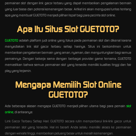
permainan slot dengan link gacor terbaru yang dapat memberikan pengalaman bermain
yang luar biasa dan potensi kemenangan besar. Artikel ini akan mengupas tuntas tentang
apa yang membuat GUETOTO menjadi pilihan tepat bagi para pecinta slot online.
Apa Itu Situs Slot GUETOTO?
GUETOTO
adalah platform judi online yang fokus pada permainan slot dan dikenal karena
menyediakan link slot gacor terbaru setiap harinya. Situs ini berkomitmen untuk
memberikan pengalaman bermain yang aman, nyaman, dan menguntungkan bagi semua
pemainnya. Dengan bekerja sama dengan berbagai provider game ternama, GUETOTO
memastikan bahwa semua permainan slot yang tersedia memiliki kualitas tinggi dan fair
play yang terjamin.
Mengapa Memilih Slot Online
GUETOTO?
Ada beberapa alasan mengapa GUETOTO menjadi pilihan utama bagi para pemain
slot
online
, di antaranya:
Link Gacor Terbaru Setiap Hari: GUETOTO secara rutin memperbarui link-link gacor untuk
permainan slot yang tersedia. Hal ini berarti Anda selalu memiliki akses ke permainan
dengan winrate tinggi, memberikan peluang besar untuk meraih kemenangan.