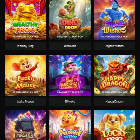
Wealthy Frog
Dino Drop
Mystic Wishes
Lucky Mouse
DJ Neko
Happy Dragon