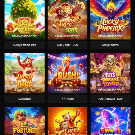
Lucky Fortune Tree
Lucky Tiger 1000
Lucky Phoenix
Lucky Bull
777 Rush
Tut's Treasure Tower