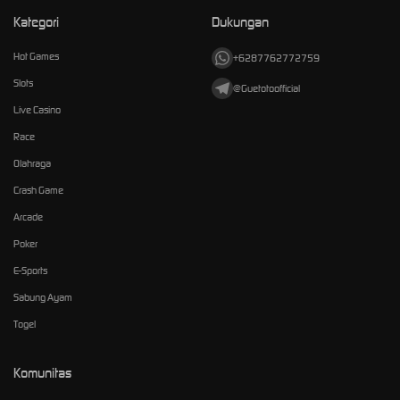
Kategori
Dukungan
Hot Games
+6287762772759
Slots
@Guetotoofficial
Live Casino
Race
Olahraga
Crash Game
Arcade
Poker
E-Sports
Sabung Ayam
Togel
Komunitas