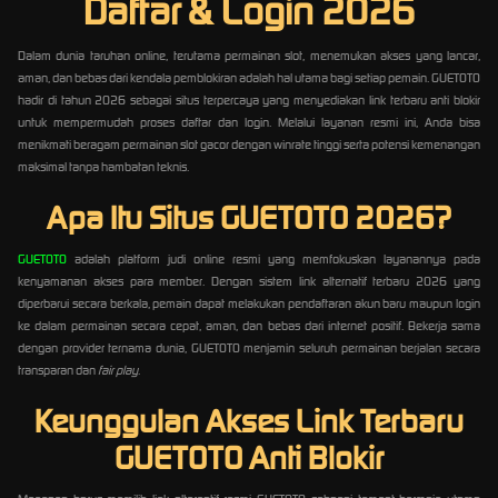
Daftar & Login 2026
Dalam dunia taruhan online, terutama permainan slot, menemukan akses yang lancar,
aman, dan bebas dari kendala pemblokiran adalah hal utama bagi setiap pemain. GUETOTO
hadir di tahun 2026 sebagai situs terpercaya yang menyediakan link terbaru anti blokir
untuk mempermudah proses daftar dan login. Melalui layanan resmi ini, Anda bisa
menikmati beragam permainan slot gacor dengan winrate tinggi serta potensi kemenangan
maksimal tanpa hambatan teknis.
Apa Itu Situs GUETOTO 2026?
GUETOTO
adalah platform judi online resmi yang memfokuskan layanannya pada
kenyamanan akses para member. Dengan sistem link alternatif terbaru 2026 yang
diperbarui secara berkala, pemain dapat melakukan pendaftaran akun baru maupun login
ke dalam permainan secara cepat, aman, dan bebas dari internet positif. Bekerja sama
dengan provider ternama dunia, GUETOTO menjamin seluruh permainan berjalan secara
transparan dan
fair play
.
Keunggulan Akses Link Terbaru
GUETOTO Anti Blokir