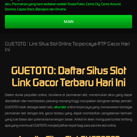
seru. Permainan yang kami sediakan adalah Texas Poker, Ceme City, Ceme Around,
Domino, Capsa Stack, Blackjack dan Omaha.
MAIN
GUETOTO : Link Situs Slot Online Terpercaya RTP Gacor Hari
Ini
GUETOTO: Daftar Situs Slot
Link Gacor Terbaru Hari Ini
Dalam dunia perjudian online, terutama di permainan slot, menemukan situs yang dapat
diandalkan dan memberikan peluang menang tinggi merupakan keinginan setiap pemain.
GUETOTO hadir sebagai salah satu
situs slot
online terpercaya yang menawarkan berbagai
permainan slot dengan link gacor terbaru yang dapat memberikan pengalaman bermain
yang luar biasa dan potensi kemenangan besar. Artikel ini akan mengupas tuntas tentang
apa yang membuat GUETOTO menjadi pilihan tepat bagi para pecinta slot online.