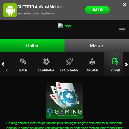
×
GUETOTO Aplikasi Mobile
UNDUH
Jangan tampilkan lagi hari ini
Daftar
Masuk
CASINO
RACE
OLAHRAGA
CRASH GAME
ARCADE
POKER
9Gaming adalah supervisor permainan poker daring terlengkap dan terbesar di Indonesia.
Banyaknya pilihan permainan kartu poker membuat permainan menjadi lebih menarik dan