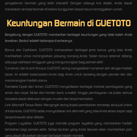
pengalaman bermain yang lebih interaktif. Dengan adanya live dealer, Anda dapat
merasakan sensasi bermain di kasino sungguhan tanpa harus meninggalkan rumah.
Keuntungan Bermain di GUETOTO
Bergabung dengan GUETOTO memberikan berbagai keuntungan yang tidak boleh Anda
lewatkan. Berikut adalah beberapa di antaranya:
Bonus dan Cashback: GUETOTO menawarkan berbagai jenis bonus yang bisa Anda
manfaatkan untuk meningkatkan peluang menang Anda. Selain bonus selamat datang,
ada juga cashback mingguan yang menguntungkan bagi pemain aktif.
Turnamen dan Event Khusus: GUETOTO sering mengadakan turnamen slot dengan hadiah
besar. Ini adalah kesempatan emas bagi Anda untuk bersaing dengan pemain lain dan
memenangkan hadiah utama.
Transaksi Cepat dan Aman: GUETOTO menyediakan berbagai metode pembayaran yang
aman dan cepat. Mulai dari transfer bank, e-wallet, hingga pembayaran via pulsa, semua
transaksi dapat dilakukan dengan mudah dan tanpa hambatan.
Link Alternatif Tanpa Blokir: Mengingat sering terjadi pemblokiran terhadap situs judi online
di Indonesia, GUETOTO selalu menyediakan link alternatif yang bisa Anda akses kapan saja
tanpa khawatir akan diblokir.
Program Loyalitas: GUETOTO juga memiliki program loyalitas yang memberikan hadiah
tambahan bagi pemain setia. Setiap taruhan yang Anda lakukan akan memberikan poin
yang dapat ditukarkan dengan berbagai hadiah menarik.