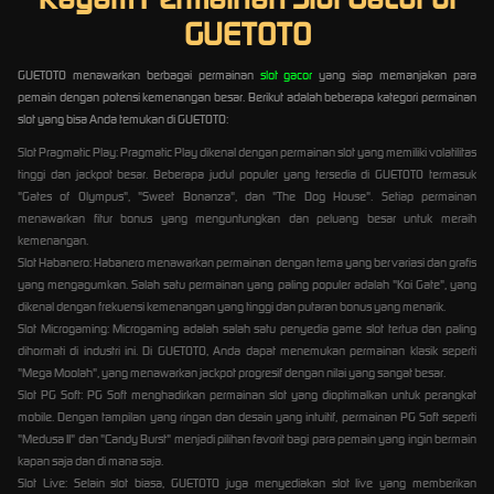
GUETOTO
GUETOTO menawarkan berbagai permainan
slot gacor
yang siap memanjakan para
pemain dengan potensi kemenangan besar. Berikut adalah beberapa kategori permainan
slot yang bisa Anda temukan di GUETOTO:
Slot Pragmatic Play: Pragmatic Play dikenal dengan permainan slot yang memiliki volatilitas
tinggi dan jackpot besar. Beberapa judul populer yang tersedia di GUETOTO termasuk
"Gates of Olympus", "Sweet Bonanza", dan "The Dog House". Setiap permainan
menawarkan fitur bonus yang menguntungkan dan peluang besar untuk meraih
kemenangan.
Slot Habanero: Habanero menawarkan permainan dengan tema yang bervariasi dan grafis
yang mengagumkan. Salah satu permainan yang paling populer adalah "Koi Gate", yang
dikenal dengan frekuensi kemenangan yang tinggi dan putaran bonus yang menarik.
Slot Microgaming: Microgaming adalah salah satu penyedia game slot tertua dan paling
dihormati di industri ini. Di GUETOTO, Anda dapat menemukan permainan klasik seperti
"Mega Moolah", yang menawarkan jackpot progresif dengan nilai yang sangat besar.
Slot PG Soft: PG Soft menghadirkan permainan slot yang dioptimalkan untuk perangkat
mobile. Dengan tampilan yang ringan dan desain yang intuitif, permainan PG Soft seperti
"Medusa II" dan "Candy Burst" menjadi pilihan favorit bagi para pemain yang ingin bermain
kapan saja dan di mana saja.
Slot Live: Selain slot biasa, GUETOTO juga menyediakan slot live yang memberikan