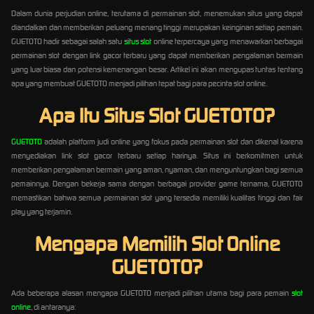
Dalam dunia perjudian online, terutama di permainan slot, menemukan situs yang dapat
diandalkan dan memberikan peluang menang tinggi merupakan keinginan setiap pemain.
GUETOTO hadir sebagai salah satu
situs slot
online terpercaya yang menawarkan berbagai
permainan slot dengan link gacor terbaru yang dapat memberikan pengalaman bermain
yang luar biasa dan potensi kemenangan besar. Artikel ini akan mengupas tuntas tentang
apa yang membuat GUETOTO menjadi pilihan tepat bagi para pecinta slot online.
Apa Itu Situs Slot GUETOTO?
GUETOTO
adalah platform judi online yang fokus pada permainan slot dan dikenal karena
menyediakan link slot gacor terbaru setiap harinya. Situs ini berkomitmen untuk
memberikan pengalaman bermain yang aman, nyaman, dan menguntungkan bagi semua
pemainnya. Dengan bekerja sama dengan berbagai provider game ternama, GUETOTO
memastikan bahwa semua permainan slot yang tersedia memiliki kualitas tinggi dan fair
play yang terjamin.
Mengapa Memilih Slot Online
GUETOTO?
Ada beberapa alasan mengapa GUETOTO menjadi pilihan utama bagi para pemain
slot
online
, di antaranya: