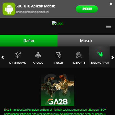
×
GUETOTO Aplikasi Mobile
UNDUH
Jangan tampilkan lagi hari ini
Daftar
Masuk
AGA
CRASH GAME
ARCADE
POKER
E-SPORTS
SABUNG AYAM
GA28 memberikan Pengalaman Bermain Terbaik bagi para gamer kami. Dengan 150+
pertarungan setiap hari dan kesempatan untuk meraih kemenangan besar di Jackpot &