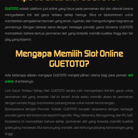
GUETOTO
adalah platform judi online yang fokus pada permainan slot dan dikenal karena
menyediakan link slot gacor terbaru setiap harinya. Situs ini berkomitmen untuk
memberikan pengalaman bermain yang aman, nyaman, dan menguntungkan bagi semua
pemainnya. Dengan bekerja sama dengan berbagai provider game ternama, GUETOTO
memastikan bahwa semua permainan slot yang tersedia memiliki kualitas tinggi dan fair
play yang terjamin.
Mengapa Memilih Slot Online
GUETOTO?
Ada beberapa alasan mengapa GUETOTO menjadi pilihan utama bagi para pemain
slot
online
, di antaranya:
Link Gacor Terbaru Setiap Hari: GUETOTO secara rutin memperbarui link-link gacor untuk
permainan slot yang tersedia. Hal ini berarti Anda selalu memiliki akses ke permainan
dengan winrate tinggi, memberikan peluang besar untuk meraih kemenangan.
Bekerjasama dengan Provider Terbaik: GUETOTO menjalin kerjasama dengan berbagai
provider game slot terkemuka seperti Pragmatic Play, Habanero, Microgaming, dan PG Soft.
Kerjasama ini memastikan bahwa setiap permainan slot yang tersedia memiliki kualitas
grafis yang menawan, fitur bonus yang menarik, dan tentunya peluang kemenangan yang
tinggi.