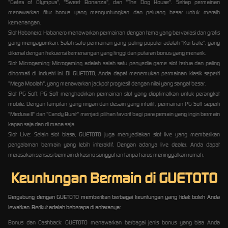
"Gates of Olympus", "Sweet Bonanza", dan "The Dog House". Setiap permainan
menawarkan fitur bonus yang menguntungkan dan peluang besar untuk meraih
kemenangan.
Slot Habanero: Habanero menawarkan permainan dengan tema yang bervariasi dan grafis
yang mengagumkan. Salah satu permainan yang paling populer adalah "Koi Gate", yang
dikenal dengan frekuensi kemenangan yang tinggi dan putaran bonus yang menarik.
Slot Microgaming: Microgaming adalah salah satu penyedia game slot tertua dan paling
dihormati di industri ini. Di GUETOTO, Anda dapat menemukan permainan klasik seperti
"Mega Moolah", yang menawarkan jackpot progresif dengan nilai yang sangat besar.
Slot PG Soft: PG Soft menghadirkan permainan slot yang dioptimalkan untuk perangkat
mobile. Dengan tampilan yang ringan dan desain yang intuitif, permainan PG Soft seperti
"Medusa II" dan "Candy Burst" menjadi pilihan favorit bagi para pemain yang ingin bermain
kapan saja dan di mana saja.
Slot Live: Selain slot biasa, GUETOTO juga menyediakan slot live yang memberikan
pengalaman bermain yang lebih interaktif. Dengan adanya live dealer, Anda dapat
merasakan sensasi bermain di kasino sungguhan tanpa harus meninggalkan rumah.
Keuntungan Bermain di GUETOTO
Bergabung dengan GUETOTO memberikan berbagai keuntungan yang tidak boleh Anda
lewatkan. Berikut adalah beberapa di antaranya:
Bonus dan Cashback: GUETOTO menawarkan berbagai jenis bonus yang bisa Anda