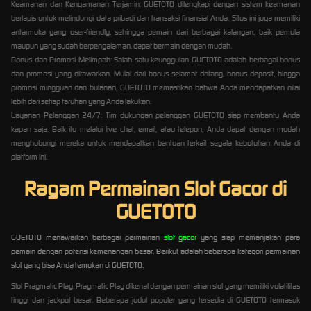
Keamanan dan Kenyamanan Terjamin: GUETOTO dilengkapi dengan sistem keamanan
berlapis untuk melindungi data pribadi dan transaksi finansial Anda. Situs ini juga memiliki
antarmuka yang user-friendly, sehingga pemain dari berbagai kalangan, baik pemula
maupun yang sudah berpengalaman, dapat bermain dengan mudah.
Bonus dan Promosi Melimpah: Salah satu keunggulan GUETOTO adalah berbagai bonus
dan promosi yang ditawarkan. Mulai dari bonus selamat datang, bonus deposit, hingga
promosi mingguan dan bulanan, GUETOTO memastikan bahwa Anda mendapatkan nilai
lebih dari setiap taruhan yang Anda lakukan.
Layanan Pelanggan 24/7: Tim dukungan pelanggan GUETOTO siap membantu Anda
kapan saja. Baik itu melalui live chat, email, atau telepon, Anda dapat dengan mudah
menghubungi mereka untuk mendapatkan bantuan terkait segala kebutuhan Anda di
platform ini.
Ragam Permainan Slot Gacor di
GUETOTO
GUETOTO menawarkan berbagai permainan
slot gacor
yang siap memanjakan para
pemain dengan potensi kemenangan besar. Berikut adalah beberapa kategori permainan
slot yang bisa Anda temukan di GUETOTO:
Slot Pragmatic Play: Pragmatic Play dikenal dengan permainan slot yang memiliki volatilitas
tinggi dan jackpot besar. Beberapa judul populer yang tersedia di GUETOTO termasuk