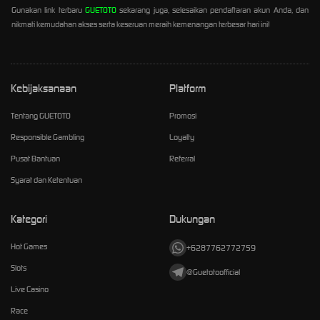
Gunakan link terbaru
GUETOTO
sekarang juga, selesaikan pendaftaran akun Anda, dan
nikmati kemudahan akses serta keseruan meraih kemenangan terbesar hari ini!
Kebijaksanaan
Platform
Tentang GUETOTO
Promosi
Responsible Gambling
Loyalty
Pusat Bantuan
Referral
Syarat dan Ketentuan
Kategori
Dukungan
Hot Games
+6287762772759
Slots
@Guetotoofficial
Live Casino
Race