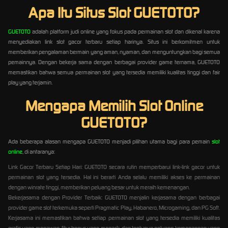
Apa Itu Situs Slot GUETOTO?
GUETOTO
adalah platform judi online yang fokus pada permainan slot dan dikenal karena
menyediakan link slot gacor terbaru setiap harinya. Situs ini berkomitmen untuk
memberikan pengalaman bermain yang aman, nyaman, dan menguntungkan bagi semua
pemainnya. Dengan bekerja sama dengan berbagai provider game ternama, GUETOTO
memastikan bahwa semua permainan slot yang tersedia memiliki kualitas tinggi dan fair
play yang terjamin.
Mengapa Memilih Slot Online
GUETOTO?
Ada beberapa alasan mengapa GUETOTO menjadi pilihan utama bagi para pemain
slot
online
, di antaranya:
Link Gacor Terbaru Setiap Hari: GUETOTO secara rutin memperbarui link-link gacor untuk
permainan slot yang tersedia. Hal ini berarti Anda selalu memiliki akses ke permainan
dengan winrate tinggi, memberikan peluang besar untuk meraih kemenangan.
Bekerjasama dengan Provider Terbaik: GUETOTO menjalin kerjasama dengan berbagai
provider game slot terkemuka seperti Pragmatic Play, Habanero, Microgaming, dan PG Soft.
Kerjasama ini memastikan bahwa setiap permainan slot yang tersedia memiliki kualitas