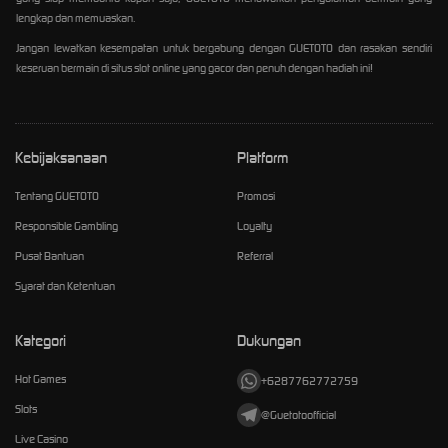
lengkap dan memuaskan.
Jangan lewatkan kesempatan untuk bergabung dengan GUETOTO dan rasakan sendiri
keseruan bermain di situs slot online yang gacor dan penuh dengan hadiah ini!
Kebijaksanaan
Platform
Tentang GUETOTO
Promosi
Responsible Gambling
Loyalty
Pusat Bantuan
Referral
Syarat dan Ketentuan
Kategori
Dukungan
Hot Games
+6287762772759
Slots
@Guetotoofficial
Live Casino