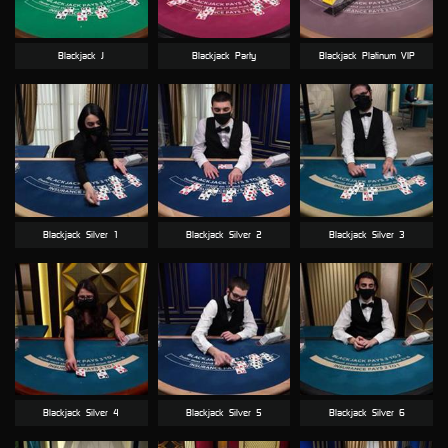
Blackjack_J
Blackjack_Party
Blackjack_Platinum_VIP
Blackjack_Silver_1
Blackjack_Silver_2
Blackjack_Silver_3
Blackjack_Silver_4
Blackjack_Silver_5
Blackjack_Silver_6