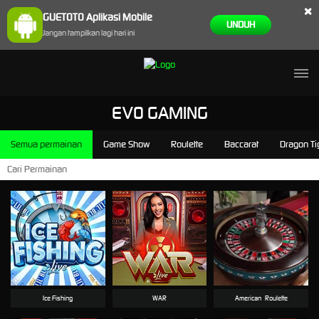
×
GUETOTO Aplikasi Mobile
UNDUH
Jangan tampilkan lagi hari ini
EVO GAMING
Semua permainan
Game Show
Roulette
Baccarat
Dragon Ti
Ice Fishing
WAR
American_Roulette