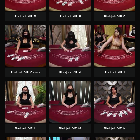
Blackjack_VIP_D
Blackjack_VIP_E
Blackjack_VIP_G
Blackjack_VIP_Gamma
Blackjack_VIP_H
Blackjack_VIP_I
Blackjack_VIP_L
Blackjack_VIP_M
Blackjack_VIP_N