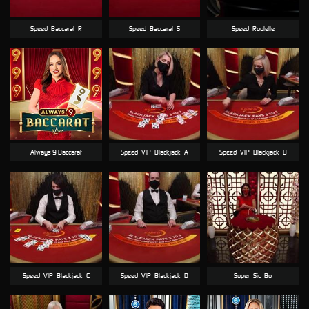
Speed_Baccarat_R
Speed_Baccarat_S
Speed_Roulette
Always 9 Baccarat
Speed_VIP_Blackjack_A
Speed_VIP_Blackjack_B
Speed_VIP_Blackjack_C
Speed_VIP_Blackjack_D
Super_Sic_Bo