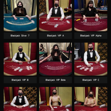
Blackjack_Silver_7
Blackjack_VIP_A
Blackjack_VIP_Alpha
Blackjack_VIP_B
Blackjack_VIP_Beta
Blackjack_VIP_C