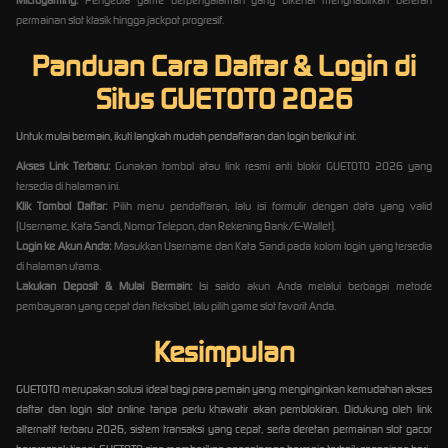
Microgaming:
Penyedia game berpengalaman yang dikenal menghadirkan deretan
permainan slot klasik hingga jackpot progresif.
Panduan Cara Daftar & Login di
Situs GUETOTO 2026
Untuk mulai bermain, ikuti langkah mudah pendaftaran dan login berikut ini:
Akses Link Terbaru:
Gunakan tombol atau link resmi anti blokir GUETOTO 2026 yang
tersedia di halaman ini.
Klik Tombol Daftar:
Pilih menu pendaftaran, lalu isi formulir dengan data yang valid
(Username, Kata Sandi, Nomor Telepon, dan Rekening Bank/E-Wallet).
Login ke Akun Anda:
Masukkan Username dan Kata Sandi pada kolom login yang tersedia
di halaman utama.
Lakukan Deposit & Mulai Bermain:
Isi saldo akun Anda melalui berbagai metode
pembayaran yang cepat dan fleksibel, lalu pilih game slot favorit Anda.
Kesimpulan
GUETOTO merupakan solusi ideal bagi para pemain yang menginginkan kemudahan akses
daftar dan login slot online tanpa perlu khawatir akan pemblokiran. Didukung oleh link
alternatif terbaru 2026, sistem transaksi yang cepat, serta deretan permainan slot gacor