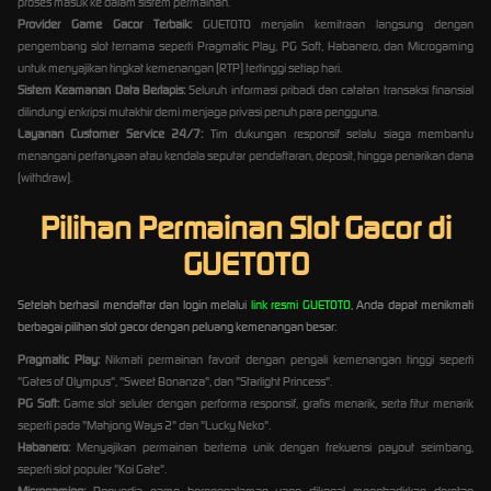
proses masuk ke dalam sistem permainan.
Provider Game Gacor Terbaik:
GUETOTO menjalin kemitraan langsung dengan
pengembang slot ternama seperti Pragmatic Play, PG Soft, Habanero, dan Microgaming
untuk menyajikan tingkat kemenangan (RTP) tertinggi setiap hari.
Sistem Keamanan Data Berlapis:
Seluruh informasi pribadi dan catatan transaksi finansial
dilindungi enkripsi mutakhir demi menjaga privasi penuh para pengguna.
Layanan Customer Service 24/7:
Tim dukungan responsif selalu siaga membantu
menangani pertanyaan atau kendala seputar pendaftaran, deposit, hingga penarikan dana
(withdraw).
Pilihan Permainan Slot Gacor di
GUETOTO
Setelah berhasil mendaftar dan login melalui
link resmi GUETOTO
, Anda dapat menikmati
berbagai pilihan slot gacor dengan peluang kemenangan besar:
Pragmatic Play:
Nikmati permainan favorit dengan pengali kemenangan tinggi seperti
"Gates of Olympus", "Sweet Bonanza", dan "Starlight Princess".
PG Soft:
Game slot seluler dengan performa responsif, grafis menarik, serta fitur menarik
seperti pada "Mahjong Ways 2" dan "Lucky Neko".
Habanero:
Menyajikan permainan bertema unik dengan frekuensi payout seimbang,
seperti slot populer "Koi Gate".