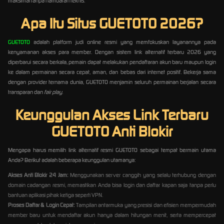
maksimal tanpa hambatan teknis.
Apa Itu Situs GUETOTO 2026?
GUETOTO
adalah platform judi online resmi yang memfokuskan layanannya pada
kenyamanan akses para member. Dengan sistem link alternatif terbaru 2026 yang
diperbarui secara berkala, pemain dapat melakukan pendaftaran akun baru maupun login
ke dalam permainan secara cepat, aman, dan bebas dari internet positif. Bekerja sama
dengan provider ternama dunia, GUETOTO menjamin seluruh permainan berjalan secara
transparan dan
fair play
.
Keunggulan Akses Link Terbaru
GUETOTO Anti Blokir
Mengapa harus memilih link alternatif resmi GUETOTO sebagai tempat bermain utama
Anda? Berikut adalah beberapa keunggulan utamanya:
Akses Anti Blokir 24 Jam:
Menggunakan server canggih yang selalu terhubung dengan
domain cadangan resmi, memastikan Anda bisa login dan daftar kapan saja tanpa perlu
bantuan aplikasi pihak ketiga seperti VPN.
Proses Daftar & Login Cepat:
Tampilan antarmuka yang presisi dan efisien mempermudah
member baru untuk mendaftar akun hanya dalam hitungan menit, serta mempercepat