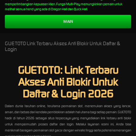
mempertimbangkan kepuasan klien. Fungsi Multi-Play memungkinkan pemain untuk
melihat semua trend yang ada di Dragon Hall dan Quick Hall.
MAIN
GUETOTO Link Terbaru Akses Anti Blokir Untuk Daftar &
Login
GUETOTO: Link Terbaru
Akses Anti Blokir Untuk
Daftar & Login 2026
Dalam dunia taruhan online, terutama permainan slot, menemukan akses yang lancar,
aman, dan bebas dari kendala pemblokiran adalah hal utama bagi setiap pemain. GUETOTO
hadir di tahun 2026 sebagai situs terpercaya yang menyediakan link terbaru anti blokir
untuk mempermudah proses daftar dan login. Melalui layanan resmi ini, Anda bisa
menikmati beragam permainan slot gacor dengan winrate tinggi serta potensi kemenangan